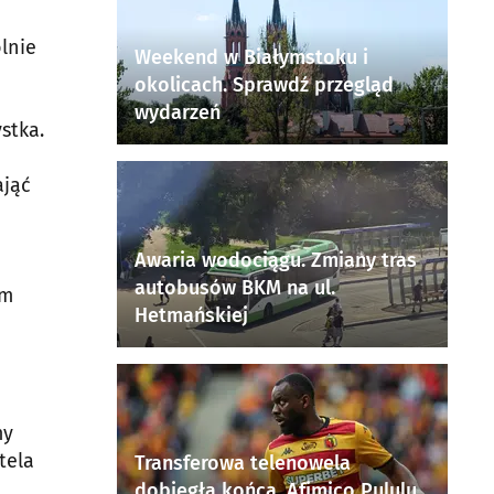
lnie
Weekend w Białymstoku i
okolicach. Sprawdź przegląd
wydarzeń
stka.
ająć
Awaria wodociągu. Zmiany tras
autobusów BKM na ul.
em
Hetmańskiej
my
tela
Transferowa telenowela
dobiegła końca. Afimico Pululu