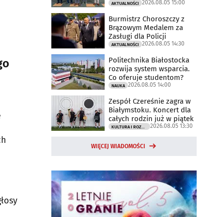
2026.08.05 15:00
AKTUALNOŚCI
Burmistrz Choroszczy z
Brązowym Medalem za
Zasługi dla Policji
2026.08.05 14:30
AKTUALNOŚCI
Politechnika Białostocka
go
rozwija system wsparcia.
Co oferuje studentom?
2026.08.05 14:00
NAUKA
Zespół Czereśnie zagra w
Białymstoku. Koncert dla
e
całych rodzin już w piątek
2026.08.05 13:30
KULTURA I ROZRYWKA
ch
WIĘCEJ WIADOMOŚCI
głosy