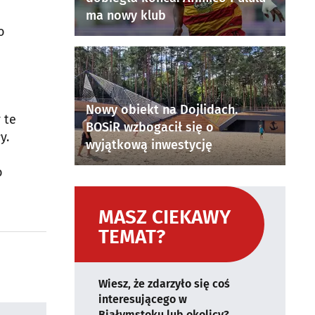
ma nowy klub
o
Nowy obiekt na Dojlidach.
 te
BOSiR wzbogacił się o
y.
wyjątkową inwestycję
o
MASZ CIEKAWY
TEMAT?
Wiesz, że zdarzyło się coś
interesującego w
Białymstoku lub okolicy?