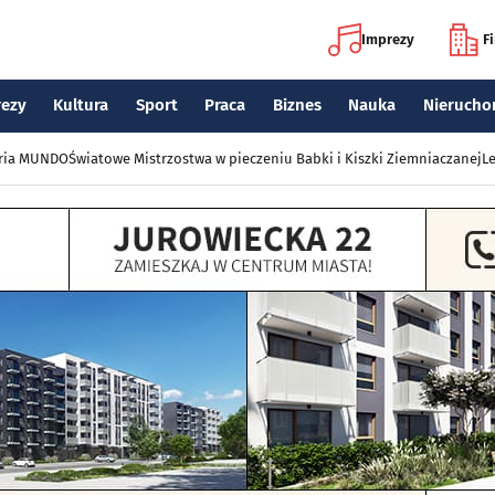
Imprezy
F
rezy
Kultura
Sport
Praca
Biznes
Nauka
Nierucho
eria MUNDO
Światowe Mistrzostwa w pieczeniu Babki i Kiszki Ziemniaczanej
Le