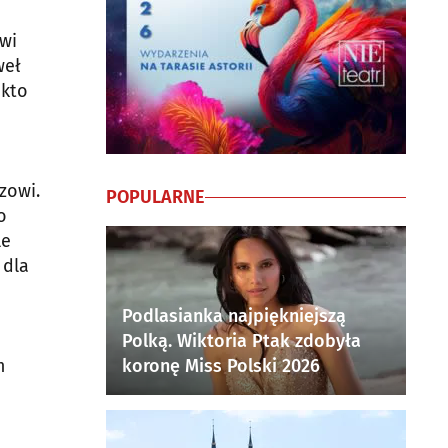
ówi
weł
 kto
zowi.
POPULARNE
o
le
 dla
Podlasianka najpiękniejszą
Polką. Wiktoria Ptak zdobyła
m
koronę Miss Polski 2026