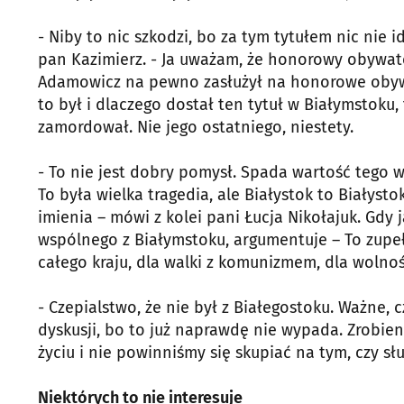
- Niby to nic szkodzi, bo za tym tytułem nic nie 
pan Kazimierz. - Ja uważam, że honorowy obywate
Adamowicz na pewno zasłużył na honorowe obywat
to był i dlaczego dostał ten tytuł w Białymstoku, 
zamordował. Nie jego ostatniego, niestety.
- To nie jest dobry pomysł. Spada wartość tego
To była wielka tragedia, ale Białystok to Białyst
imienia – mówi z kolei pani Łucja Nikołajuk. Gdy j
wspólnego z Białymstoku, argumentuje – To zupeł
całego kraju, dla walki z komunizmem, dla wolnoś
- Czepialstwo, że nie był z Białegostoku. Ważne,
dyskusji, bo to już naprawdę nie wypada. Zrobi
życiu i nie powinniśmy się skupiać na tym, czy słu
Niektórych to nie interesuje