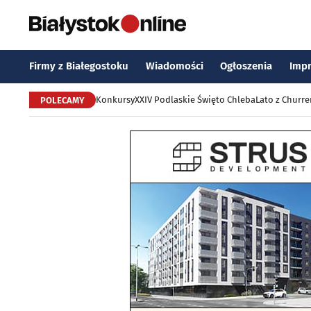
Firmy z Białegostoku
Wiadomości
Ogłoszenia
Imp
Konkursy
XXIV Podlaskie Święto Chleba
Lato z Churr
POLECAMY