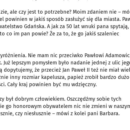
idzie, ale czy jest to potrzebne? Moim zdaniem nie – m
l powinien w jakiś sposób zasłużyć się dla miasta. Pa
elstwo Gdańska. A jak za 50 lat wnuki pana spytają,
to co im pan powie? Że za to, że go jakiś szaleniec
 wyróżnienia. Nie mam nic przeciwko Pawłowi Adamowic
ok. Już lepszym pomysłem było nadanie jednej z ulic jeg
ą dopytujemy, że przecież Jan Paweł II też nie miał wie
nie inny rozmiar kapelusza, papież zrobił bardzo dużo
ci. Cały kraj powinien być mu wdzięczny.
 czy był dobrym człowiekiem. Oszczędźmy sobie tych
enie go honorowym obywatelem nic nie zmieni w naszy
sznie, czy niesłusznie – mówi z kolei pani Barbara.