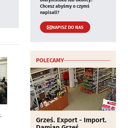
Chcesz abyśmy o czymś
napisali?
NAPISZ DO NAS
POLECAMY
.
Grześ. Export - Import.
Damian Grześ