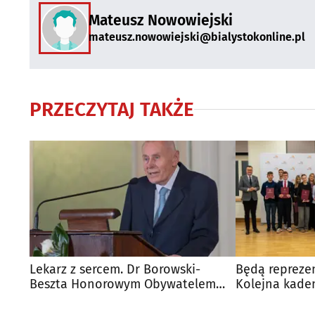
Mateusz Nowowiejski
mateusz.nowowiejski@bialystokonline.pl
PRZECZYTAJ TAKŻE
Lekarz z sercem. Dr Borowski-
Będą repreze
Beszta Honorowym Obywatelem
Kolejna kade
Białegostoku
Rady Miasta