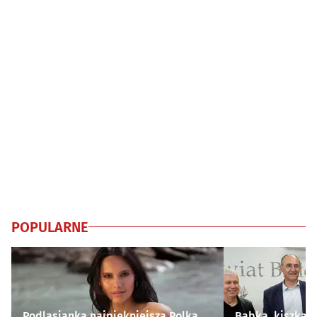
POPULARNE
Podlasianka najpiękniejszą Polką.
Babka, kiszka i