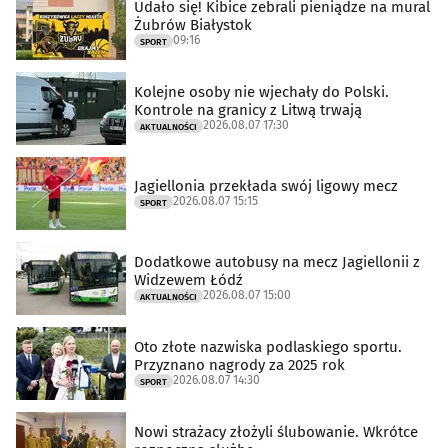
Udało się! Kibice zebrali pieniądze na mural
Żubrów Białystok
09:16
SPORT
Kolejne osoby nie wjechały do Polski.
Kontrole na granicy z Litwą trwają
2026.08.07 17:30
AKTUALNOŚCI
Jagiellonia przekłada swój ligowy mecz
2026.08.07 15:15
SPORT
Dodatkowe autobusy na mecz Jagiellonii z
Widzewem Łódź
2026.08.07 15:00
AKTUALNOŚCI
Oto złote nazwiska podlaskiego sportu.
Przyznano nagrody za 2025 rok
2026.08.07 14:30
SPORT
Nowi strażacy złożyli ślubowanie. Wkrótce