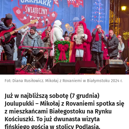
Fot: Diana Rusiłowicz. Mikołaj z Rovaniemi w Białymstoku 2024 r.
Już w najbliższą sobotę (7 grudnia)
Joulupukki – Mikołaj z Rovaniemi spotka się
z mieszkańcami Białegostoku na Rynku
Kościuszki. To już dwunasta wizyta
fińskiego gościa w stolicy Podlasia.