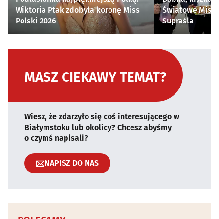
Wiktoria Ptak zdobyła koronę Miss
Światowe Mistr
Polski 2026
Supraśla
MASZ CIEKAWY TEMAT?
Wiesz, że zdarzyło się coś interesującego w
Białymstoku lub okolicy? Chcesz abyśmy
o czymś napisali?
NAPISZ DO NAS