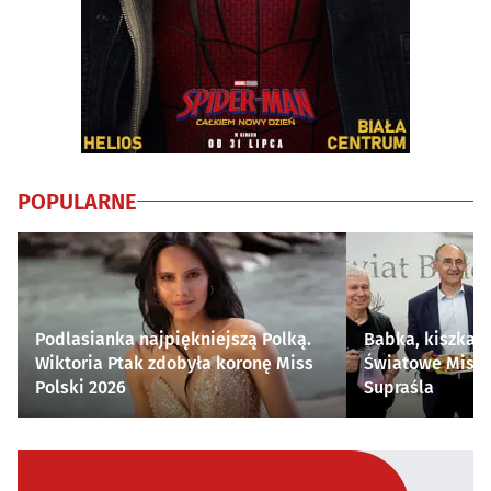
POPULARNE
Podlasianka najpiękniejszą Polką.
Babka, kiszka i
Wiktoria Ptak zdobyła koronę Miss
Światowe Mistr
Polski 2026
Supraśla