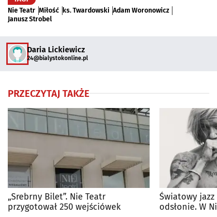
Nie Teatr
Miłość
ks. Twardowski
Adam Woronowicz
Janusz Strobel
Daria Lickiewicz
24@bialystokonline.pl
PRZECZYTAJ TAKŻE
„Srebrny Bilet”. Nie Teatr
Światowy jazz
przygotował 250 wejściówek
odsłonie. W Ni
Wojtek Mazole