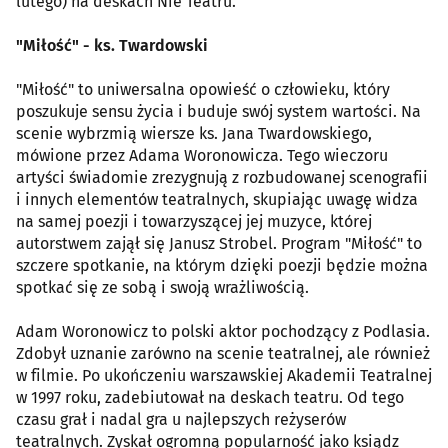
lutego) na deskach Nie Teatru.
"Miłość" - ks. Twardowski
"Miłość" to uniwersalna opowieść o człowieku, który
poszukuje sensu życia i buduje swój system wartości. Na
scenie wybrzmią wiersze ks. Jana Twardowskiego,
mówione przez Adama Woronowicza. Tego wieczoru
artyści świadomie zrezygnują z rozbudowanej scenografii
i innych elementów teatralnych, skupiając uwagę widza
na samej poezji i towarzyszącej jej muzyce, której
autorstwem zajął się Janusz Strobel. Program "Miłość" to
szczere spotkanie, na którym dzięki poezji będzie można
spotkać się ze sobą i swoją wrażliwością.
Adam Woronowicz to polski aktor pochodzący z Podlasia.
Zdobył uznanie zarówno na scenie teatralnej, ale również
w filmie. Po ukończeniu warszawskiej Akademii Teatralnej
w 1997 roku, zadebiutował na deskach teatru. Od tego
czasu grał i nadal gra u najlepszych reżyserów
teatralnych. Zyskał ogromną popularność jako ksiądz