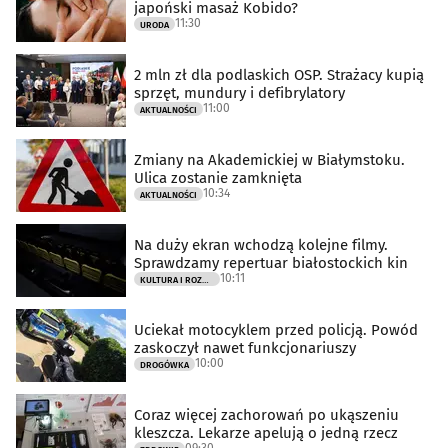
japoński masaż Kobido?
11:30
URODA
2 mln zł dla podlaskich OSP. Strażacy kupią
sprzęt, mundury i defibrylatory
11:00
AKTUALNOŚCI
Zmiany na Akademickiej w Białymstoku.
Ulica zostanie zamknięta
10:34
AKTUALNOŚCI
Na duży ekran wchodzą kolejne filmy.
Sprawdzamy repertuar białostockich kin
10:11
KULTURA I ROZRYWKA
Uciekał motocyklem przed policją. Powód
zaskoczył nawet funkcjonariuszy
10:00
DROGÓWKA
Coraz więcej zachorowań po ukąszeniu
kleszcza. Lekarze apelują o jedną rzecz
09:30