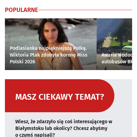
POPULARNE
Podlasianka najpiękniejszą Polką.
Wiktoria Ptak zdobyła koronę Miss
Awaria wodocią
Polski 2026
autobusów BKM 
MASZ CIEKAWY TEMAT?
Wiesz, że zdarzyło się coś interesującego w
Białymstoku lub okolicy? Chcesz abyśmy
o czymś napisali?