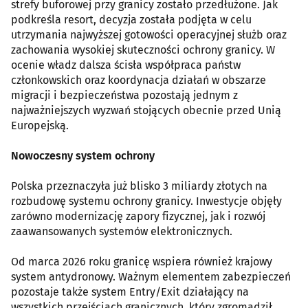
strefy buforowej przy granicy zostało przedłużone. Jak
podkreśla resort, decyzja została podjęta w celu
utrzymania najwyższej gotowości operacyjnej służb oraz
zachowania wysokiej skuteczności ochrony granicy. W
ocenie władz dalsza ścisła współpraca państw
członkowskich oraz koordynacja działań w obszarze
migracji i bezpieczeństwa pozostają jednym z
najważniejszych wyzwań stojących obecnie przed Unią
Europejską.
Nowoczesny system ochrony
Polska przeznaczyła już blisko 3 miliardy złotych na
rozbudowę systemu ochrony granicy. Inwestycje objęły
zarówno modernizację zapory fizycznej, jak i rozwój
zaawansowanych systemów elektronicznych.
Od marca 2026 roku granicę wspiera również krajowy
system antydronowy. Ważnym elementem zabezpieczeń
pozostaje także system Entry/Exit działający na
wszystkich przejściach granicznych, który zgromadził