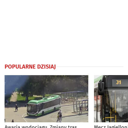
POPULARNE DZISIAJ
Awaria wodociągu. Zmiany tras
Mecz Jagiellon