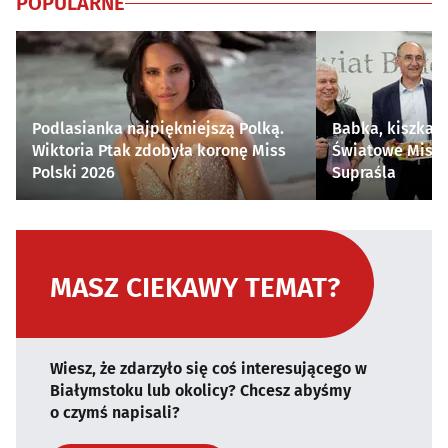
POPULARNE
Podlasianka najpiękniejszą Polką.
Babka, kiszka i
Wiktoria Ptak zdobyła koronę Miss
Światowe Mistr
Polski 2026
Supraśla
MASZ CIEKAWY TEMAT?
Wiesz, że zdarzyło się coś interesującego w
Białymstoku lub okolicy? Chcesz abyśmy
o czymś napisali?