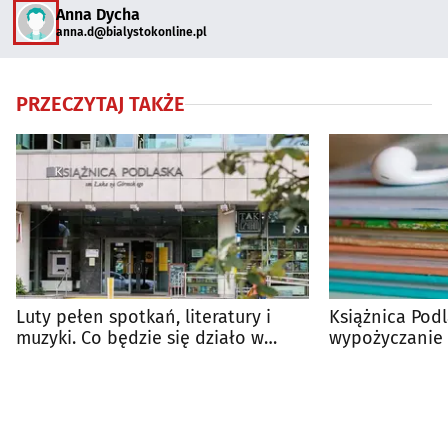
Anna Dycha
anna.d@bialystokonline.pl
PRZECZYTAJ TAKŻE
Luty pełen spotkań, literatury i
Książnica Pod
muzyki. Co będzie się działo w
wypożyczanie
Książnicy?
zmiany