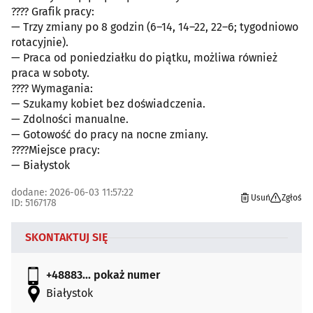
???? Grafik pracy:
— Trzy zmiany po 8 godzin (6–14, 14–22, 22–6; tygodniowo
rotacyjnie).
— Praca od poniedziałku do piątku, możliwa również
praca w soboty.
???? Wymagania:
— Szukamy kobiet bez doświadczenia.
— Zdolności manualne.
— Gotowość do pracy na nocne zmiany.
????Miejsce pracy:
— Białystok
dodane: 2026-06-03 11:57:22
Usuń
Zgłoś
ID: 5167178
SKONTAKTUJ SIĘ
+48883...
pokaż numer
Białystok