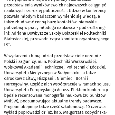
przedstawienia wyników swoich najnowszych osiągnięć
naukowych szerokiej publiczności. Udział w konferencji
pozwala młodym badaczom wymienić się wiedzą, a
także zbudować cenną bazę kontaktów, niezwykle
potrzebną w pracy młodego naukowca - podkreśla mgr
inż. Adriana Dowbysz ze Szkoły Doktorskiej Politechniki
Białostockiej, przewodnicząca komitetu organizacyjnego
IRT.
W wydarzeniu biorą udział przedstawiciele uczelni z
Polski i zagranicy, m.in. Politechniki Warszawskiej,
Wojskowej Akademii Technicznej, Politechniki Łódzkiej,
Uniwersytetu Medycznego w Białymstoku, a także
ośrodków z Litwy, Hiszpanii, Niemiec i Bośni i
Hercegowiny. Część z nich współpracuje w ramach sojuszu
Uniwersytetu Europejskiego Across. Efektem konferencji
będzie recenzowana monografia naukowa (20 punktów
MNiSW), podsumowująca aktualne trendy badawcze.
Program obejmuje także część szkoleniową. 10 czerwca
wykład poprowadzi dr inż. hab. Małgorzata Kopycińska-