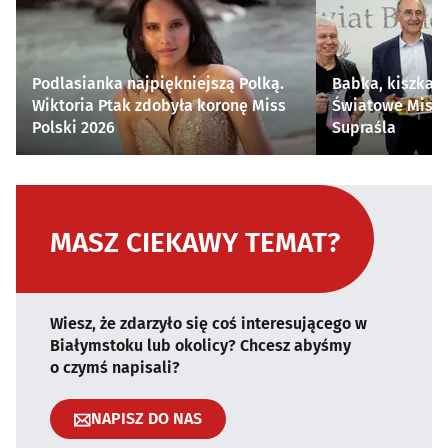
Podlasianka najpiękniejszą Polką.
Babka, kiszka i
Wiktoria Ptak zdobyła koronę Miss
Światowe Mistr
Polski 2026
Supraśla
MASZ CIEKAWY TEMAT?
Wiesz, że zdarzyło się coś interesującego w
Białymstoku lub okolicy? Chcesz abyśmy
o czymś napisali?
NAPISZ DO NAS