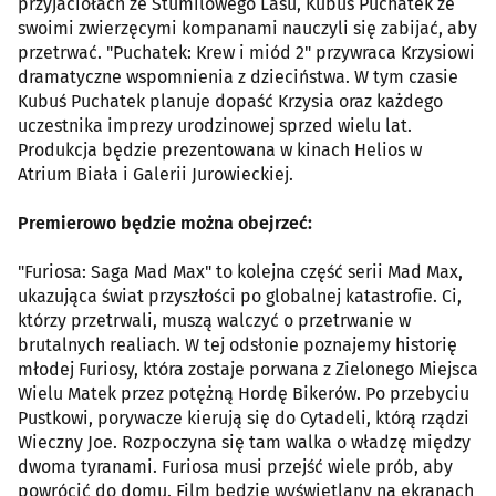
przyjaciołach ze Stumilowego Lasu, Kubuś Puchatek ze
swoimi zwierzęcymi kompanami nauczyli się zabijać, aby
przetrwać. "Puchatek: Krew i miód 2" przywraca Krzysiowi
dramatyczne wspomnienia z dzieciństwa. W tym czasie
Kubuś Puchatek planuje dopaść Krzysia oraz każdego
uczestnika imprezy urodzinowej sprzed wielu lat.
Produkcja będzie prezentowana w kinach Helios w
Atrium Biała i Galerii Jurowieckiej.
Premierowo będzie można obejrzeć:
"Furiosa: Saga Mad Max" to kolejna część serii Mad Max,
ukazująca świat przyszłości po globalnej katastrofie. Ci,
którzy przetrwali, muszą walczyć o przetrwanie w
brutalnych realiach. W tej odsłonie poznajemy historię
młodej Furiosy, która zostaje porwana z Zielonego Miejsca
Wielu Matek przez potężną Hordę Bikerów. Po przebyciu
Pustkowi, porywacze kierują się do Cytadeli, którą rządzi
Wieczny Joe. Rozpoczyna się tam walka o władzę między
dwoma tyranami. Furiosa musi przejść wiele prób, aby
powrócić do domu. Film będzie wyświetlany na ekranach