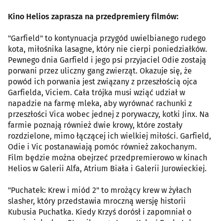
Kino Helios zaprasza na przedpremiery filmów:
"Garfield" to kontynuacja przygód uwielbianego rudego
kota, miłośnika lasagne, który nie cierpi poniedziałków.
Pewnego dnia Garfield i jego psi przyjaciel Odie zostają
porwani przez uliczny gang zwierząt. Okazuje się, że
powód ich porwania jest związany z przeszłością ojca
Garfielda, Viciem. Cała trójka musi wziąć udział w
napadzie na farmę mleka, aby wyrównać rachunki z
przeszłości Vica wobec jednej z porywaczy, kotki Jinx. Na
farmie poznają również dwie krowy, które zostały
rozdzielone, mimo łączącej ich wielkiej miłości. Garfield,
Odie i Vic postanawiają pomóc również zakochanym.
Film będzie można obejrzeć przedpremierowo w kinach
Helios w Galerii Alfa, Atrium Biała i Galerii Jurowieckiej.
"Puchatek: Krew i miód 2" to mrożący krew w żyłach
slasher, który przedstawia mroczną wersję historii
Kubusia Puchatka. Kiedy Krzyś dorósł i zapomniał o