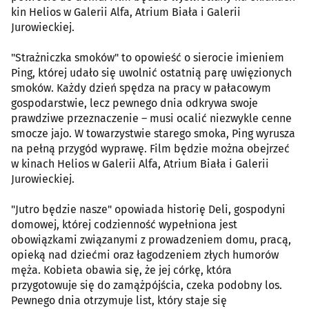
kin Helios w Galerii Alfa, Atrium Biała i Galerii
Jurowieckiej.
"Strażniczka smoków" to opowieść o sierocie imieniem
Ping, której udało się uwolnić ostatnią parę uwięzionych
smoków. Każdy dzień spędza na pracy w pałacowym
gospodarstwie, lecz pewnego dnia odkrywa swoje
prawdziwe przeznaczenie – musi ocalić niezwykle cenne
smocze jajo. W towarzystwie starego smoka, Ping wyrusza
na pełną przygód wyprawę. Film będzie można obejrzeć
w kinach Helios w Galerii Alfa, Atrium Biała i Galerii
Jurowieckiej.
"Jutro będzie nasze" opowiada historię Deli, gospodyni
domowej, której codzienność wypełniona jest
obowiązkami związanymi z prowadzeniem domu, pracą,
opieką nad dziećmi oraz łagodzeniem złych humorów
męża. Kobieta obawia się, że jej córkę, która
przygotowuje się do zamążpójścia, czeka podobny los.
Pewnego dnia otrzymuje list, który staje się