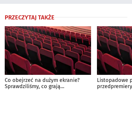
PRZECZYTAJ TAKŻE
Co obejrzeć na dużym ekranie?
Listopadowe p
Sprawdziliśmy, co grają
przedpremiery
białostockie kina
dużym ekranie