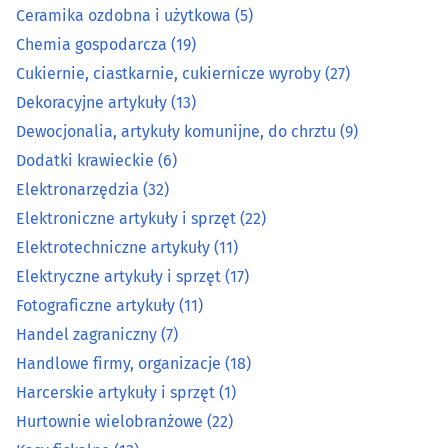
Elektroniczne artykuły i sprzęt
(22)
Ceramika ozdobna i użytkowa
(5)
Chemia gospodarcza
(19)
Elektrotechniczne artykuły
(11)
Cukiernie, ciastkarnie, cukiernicze wyroby
(27)
Dekoracyjne artykuły
(13)
Elektryczne artykuły i sprzęt
(17)
Dewocjonalia, artykuły komunijne, do chrztu
(9)
Dodatki krawieckie
(6)
Fotograficzne artykuły
(11)
Elektronarzędzia
(32)
Handel zagraniczny
(7)
Elektroniczne artykuły i sprzęt
(22)
Elektrotechniczne artykuły
(11)
Handlowe firmy, organizacje
(18)
Elektryczne artykuły i sprzęt
(17)
Fotograficzne artykuły
(11)
Harcerskie artykuły i sprzęt
(1)
Handel zagraniczny
(7)
Handlowe firmy, organizacje
(18)
Hurtownie wielobranżowe
(22)
Harcerskie artykuły i sprzęt
(1)
Kasy fiskalne
(12)
Hurtownie wielobranżowe
(22)