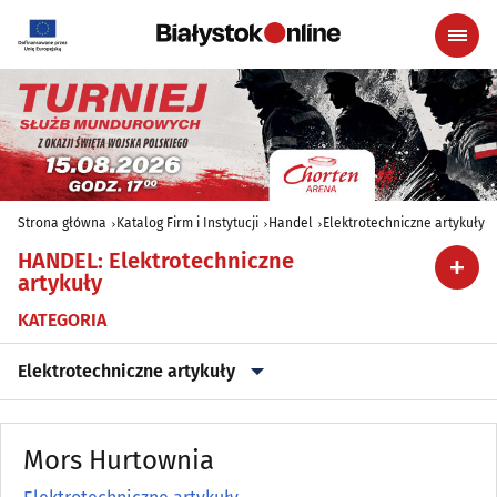
Strona główna
Katalog Firm i Instytucji
Handel
Elektrotechniczne artykuły
HANDEL
:
Elektrotechniczne
artykuły
KATEGORIA
Elektrotechniczne artykuły
Alkohol, Piwo, Wino, Wyroby spirytusowe
(20)
Mors Hurtownia
Anteny
(6)