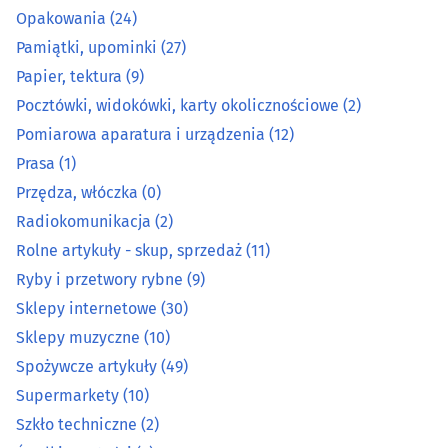
Opakowania
(24)
Metale, metale kolorowe
(11)
Pamiątki, upominki
(27)
Papier, tektura
(9)
Metalowe artykuły
(26)
Pocztówki, widokówki, karty okolicznościowe
(2)
Pomiarowa aparatura i urządzenia
(12)
Mięso, wędliny, drób - detal
(15)
Prasa
(1)
Narzędzia
(38)
Przędza, włóczka
(0)
Radiokomunikacja
(2)
Normalia techniczne
(3)
Rolne artykuły - skup, sprzedaż
(11)
Ryby i przetwory rybne
(9)
Odzież ochronna, robocza i artykuły bhp
(19)
Sklepy internetowe
(30)
Sklepy muzyczne
(10)
Opakowania
(24)
Spożywcze artykuły
(49)
Pamiątki, upominki
(27)
Supermarkety
(10)
Szkło techniczne
(2)
Papier, tektura
(9)