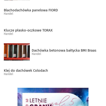
Sklepy muzyczne
(10)
Blachodachówka panelowa FIORD
Spożywcze artykuły
(49)
Handel
Supermarkety
(10)
Klucze płasko-oczkowe TORAX
Handel
Szkło techniczne
(2)
Środki czystości
(5)
Dachówka betonowa bałtycka BMI Braas
Handel
Świece i znicze
(7)
Klej do dachówek Colodach
Telefony komórkowe, akcesoria
(22)
Handel
Telefony, telefaksy, urządzenia łączności
(1)
Tytoń, artykuły tytoniowe
(17)