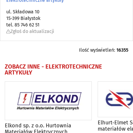
Elektrotechniczne artykuły
Antykwariaty
ul. Składowa 10
(5)
15-399 Białystok
tel. 85 746 62 51
Artykuły dziecięce
(11)
Zgłoś do aktualizacji
Artykuły i sprzęt gospodarstwa domowego (AGD)
(17)
Ilość wyświetleń:
16355
Artykuły i sprzęt RTV
(4)
ZOBACZ INNE -
ELEKTROTECHNICZNE
ARTYKUŁY
Artykuły zaopatrzenia plastyków
(3)
Audiowizualne systemy
(7)
Balony, fajerwerki i inne
(10)
Biurowe urządzenia i papiernicze artykuły - detal
(24)
Elhurt-Elmet S
Elkond sp. z o.o. Hurtownia
materiałów el
Materiałów Elektrycznych
Broń
(2)