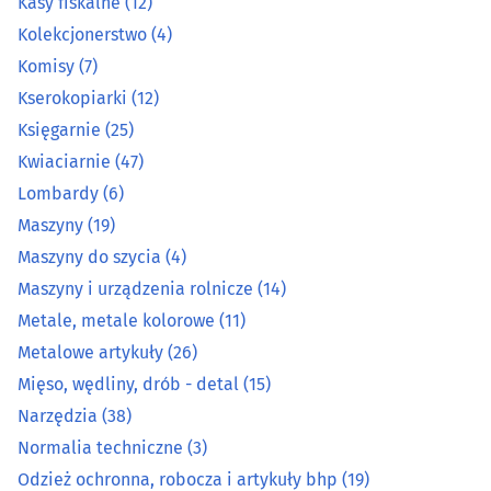
Kasy fiskalne
(12)
Kolekcjonerstwo
(4)
Kolekcjonerstwo
(4)
Komisy
(7)
Komisy
(7)
Kserokopiarki
(12)
Księgarnie
(25)
Kserokopiarki
(12)
Kwiaciarnie
(47)
Księgarnie
(25)
Lombardy
(6)
Maszyny
(19)
Kwiaciarnie
(47)
Maszyny do szycia
(4)
Maszyny i urządzenia rolnicze
(14)
Lombardy
(6)
Metale, metale kolorowe
(11)
Metalowe artykuły
(26)
Maszyny
(19)
Mięso, wędliny, drób - detal
(15)
Maszyny do szycia
(4)
Narzędzia
(38)
Normalia techniczne
(3)
Maszyny i urządzenia rolnicze
(14)
Odzież ochronna, robocza i artykuły bhp
(19)