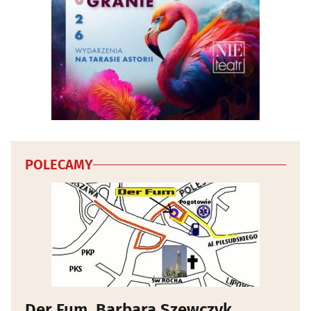
Wojskowe artykuły, militaria
(2)
Wyposażenie salonów kosmetycznych i fryzjerskich
(10)
Wyposażenie sklepów
(6)
Zabawki
(10)
Zegarmistrze, zegary, zegarki
(8)
POLECAMY
Zoologiczne sklepy
(22)
Der Fum. Barbara Szewczyk.