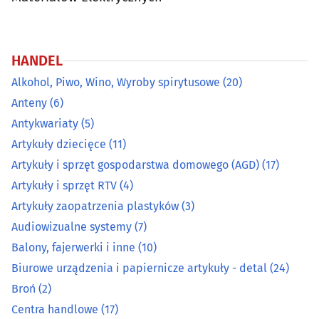
metalowych
Centra handlowe
(17)
HANDEL
Ceramika ozdobna i użytkowa
(5)
Alkohol, Piwo, Wino, Wyroby spirytusowe
(20)
Anteny
(6)
Chemia gospodarcza
(19)
Antykwariaty
(5)
Artykuły dziecięce
(11)
Cukiernie, ciastkarnie, cukiernicze wyroby
(27)
Artykuły i sprzęt gospodarstwa domowego (AGD)
(17)
Dekoracyjne artykuły
(13)
Artykuły i sprzęt RTV
(4)
Artykuły zaopatrzenia plastyków
(3)
Dewocjonalia, artykuły komunijne, do chrztu
(9)
Audiowizualne systemy
(7)
Balony, fajerwerki i inne
(10)
Dodatki krawieckie
(6)
Biurowe urządzenia i papiernicze artykuły - detal
(24)
Broń
(2)
Elektronarzędzia
(32)
Centra handlowe
(17)