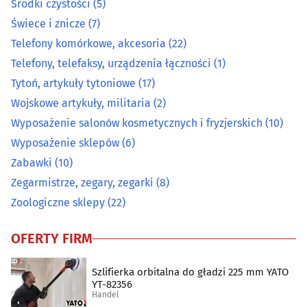
Środki czystości
(5)
Świece i znicze
(7)
Pocztówki, widokówki, karty okolicznościowe
(2)
Telefony komórkowe, akcesoria
(22)
Telefony, telefaksy, urządzenia łączności
(1)
Pomiarowa aparatura i urządzenia
(12)
Tytoń, artykuły tytoniowe
(17)
Prasa
(1)
Wojskowe artykuły, militaria
(2)
Wyposażenie salonów kosmetycznych i fryzjerskich
(10)
Przędza, włóczka
(0)
Wyposażenie sklepów
(6)
Zabawki
(10)
Radiokomunikacja
(2)
Zegarmistrze, zegary, zegarki
(8)
Zoologiczne sklepy
(22)
Rolne artykuły - skup, sprzedaż
(11)
OFERTY FIRM
Ryby i przetwory rybne
(9)
Szlifierka orbitalna do gładzi 225 mm YATO
Sklepy internetowe
(30)
YT-82356
Handel