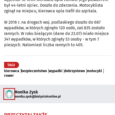
był 44-letni ojciec. Doszło do zderzenia. Motocyklista
zginął na miejscu, kierowca opla trafił do szpitala.
W 2016 r. na drogach woj. podlaskiego doszło do 687
wypadków, w których zginęło 120 osób, zaś 835 zostało
rannych. W roku bieżącym (dane do 23.07) miało miejsce
341 wypadków, w których zginęły 53 osoby - w tym 7
pieszych. Natomiast liczba rannych to 405.
TAGI
kierowca
bezpieczeństwo
wypadki
dobrzyniewo
motocykl
rower
Monika Zysk
monika.zysk@bialystokonline.pl