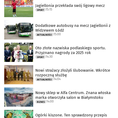
Jagiellonia przekłada swój ligowy mecz
15:15
SPORT
Dodatkowe autobusy na mecz Jagiellonii z
Widzewem Łódź
15:00
AKTUALNOŚCI
Oto złote nazwiska podlaskiego sportu.
Przyznano nagrody za 2025 rok
14:30
SPORT
Nowi strażacy złożyli ślubowanie. Wkrótce
rozpoczną służbę
14:04
AKTUALNOŚCI
Nowy sklep w Alfa Centrum. Znana włoska
marka otworzyła salon w Białymstoku
14:00
BIZNES
Ogórki kiszone. Ten sprawdzony przepis