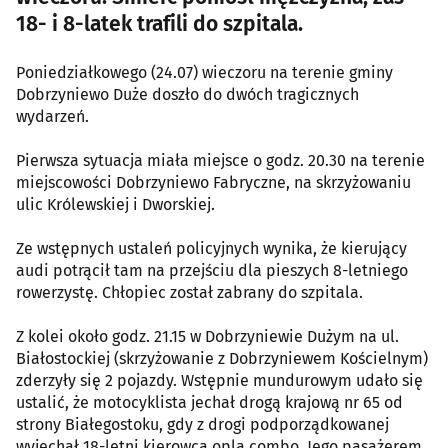
18- i 8-latek trafili do szpitala.
Poniedziałkowego (24.07) wieczoru na terenie gminy
Dobrzyniewo Duże doszło do dwóch tragicznych
wydarzeń.
Pierwsza sytuacja miała miejsce o godz. 20.30 na terenie
miejscowości Dobrzyniewo Fabryczne, na skrzyżowaniu
ulic Królewskiej i Dworskiej.
Ze wstępnych ustaleń policyjnych wynika, że kierujący
audi potrącił tam na przejściu dla pieszych 8-letniego
rowerzystę. Chłopiec został zabrany do szpitala.
Z kolei około godz. 21.15 w Dobrzyniewie Dużym na ul.
Białostockiej (skrzyżowanie z Dobrzyniewem Kościelnym)
zderzyły się 2 pojazdy. Wstępnie mundurowym udało się
ustalić, że motocyklista jechał drogą krajową nr 65 od
strony Białegostoku, gdy z drogi podporządkowanej
wyjechał 18-letni kierowca opla combo. Jego pasażerem