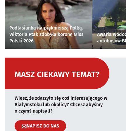
Podlasianka najpiękniejszą Polką.
Wiktoria Ptak zdobyła koronę Miss
Awaria wodocią
Polski 2026
autobusów BKM 
MASZ CIEKAWY TEMAT?
Wiesz, że zdarzyło się coś interesującego w
Białymstoku lub okolicy? Chcesz abyśmy
o czymś napisali?
NAPISZ DO NAS