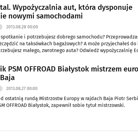
tal. Wypożyczalnia aut, która dysponuje
nie nowymi samochodami
2013.08.28 00:00
spotkanie i potrzebujesz dobrego samochodu? Przeprowadzasz
zczędzić na taksówkach bagażowych? A może przyjechałeś do
trzebujesz małego, zwrotnego auta? Odwiedź wypożyczalnię E
jdziesz tu dogodne warunki finansowe oraz duży wybór nowych
k PSM OFFROAD Białystok mistrzem eur
 Baja
2013.08.27 00:00
ed ostatnią rundą Mistrzostw Europy w rajdach Baja Piotr Serbi
M OFFROAD Białystok, zapewnił sobie tytuł mistrzowski.