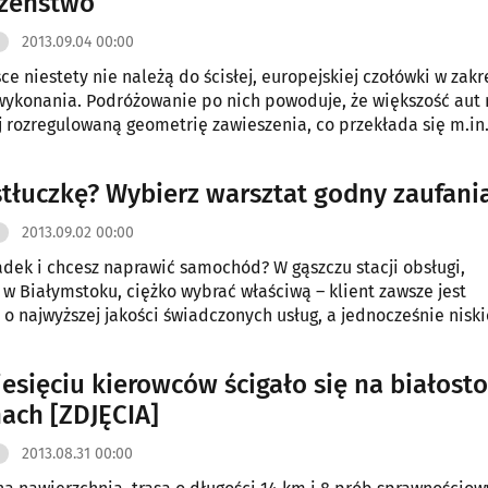
czeństwo
2013.09.04 00:00
ce niestety nie należą do ścisłej, europejskiej czołówki w zakr
 wykonania. Podróżowanie po nich powoduje, że większość aut
j rozregulowaną geometrię zawieszenia, co przekłada się m.in
ycie opon czy uszkodzenia innych podzespołów.
stłuczkę? Wybierz warsztat godny zaufani
2013.09.02 00:00
dek i chcesz naprawić samochód? W gąszczu stacji obsługi,
w Białymstoku, ciężko wybrać właściwą – klient zawsze jest
o najwyższej jakości świadczonych usług, a jednocześnie niski
ak przy opuszczaniu serwisu wiemy, że rzeczywistość wygląda i
ć profesjonalistom z ponad 20-letnim doświadczeniem. Serwi
iesięciu kierowców ścigało się na białost
Lakierniczy Kaliccy to gwarancja najwyższej jakości naprawy i
ach [ZDJĘCIA]
 klienta.
2013.08.31 00:00