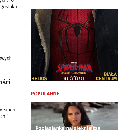
ych. To
egostoku
dowych.
ości
POPULARNE
ersiach
ch i
Podlasianka najpiękniejszą