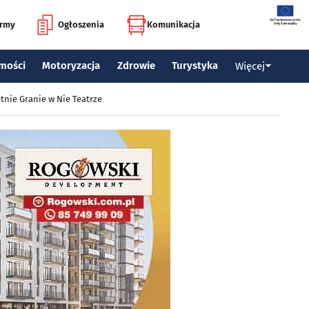
irmy
Ogłoszenia
Komunikacja
mości
Motoryzacja
Zdrowie
Turystyka
Więcej
tnie Granie w Nie Teatrze