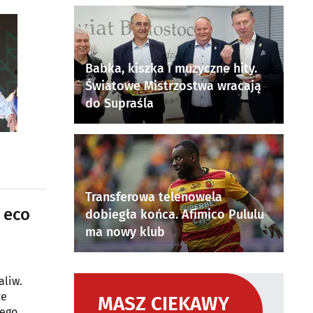
Babka, kiszka i muzyczne hity.
Światowe Mistrzostwa wracają
do Supraśla
Transferowa telenowela
 eco
dobiegła końca. Afimico Pululu
ma nowy klub
aliw.
że
MASZ CIEKAWY
zego