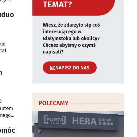
TEMAT?
 z tzw.
Ruduo
Wiesz, że zdarzyło się coś
interesującego w
Białymstoku lub okolicy?
ajd
Chcesz abyśmy o czymś
tał
napisali?
NAPISZ DO NAS
m
ż
POLECAMY
 autem
jnego
pomóc