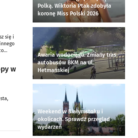
Polką. Wiktoria Ptak zdobyła
koronę Miss Polski 2026
 się i
 innego
co
Awaria wodociągu. Zmiany tras
 aut.
autobusów BKM na ul.
opy w
Hetmańskiej
sta,
Weekend w Białymstoku i
okolicach. Sprawdź przegląd
wydarzeń