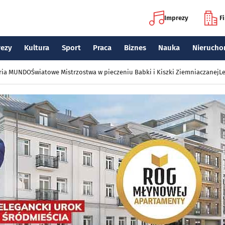
Imprezy
F
rezy
Kultura
Sport
Praca
Biznes
Nauka
Nierucho
eria MUNDO
Światowe Mistrzostwa w pieczeniu Babki i Kiszki Ziemniaczanej
Le