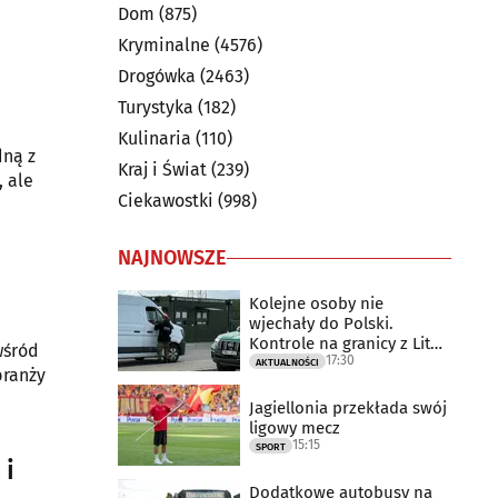
Dom
(875)
Kryminalne
(4576)
Drogówka
(2463)
Turystyka
(182)
Kulinaria
(110)
dną z
Kraj i Świat
(239)
, ale
Ciekawostki
(998)
NAJNOWSZE
Kolejne osoby nie
wjechały do Polski.
Kontrole na granicy z Litwą
wśród
17:30
trwają
AKTUALNOŚCI
branży
Jagiellonia przekłada swój
ligowy mecz
15:15
SPORT
 i
Dodatkowe autobusy na