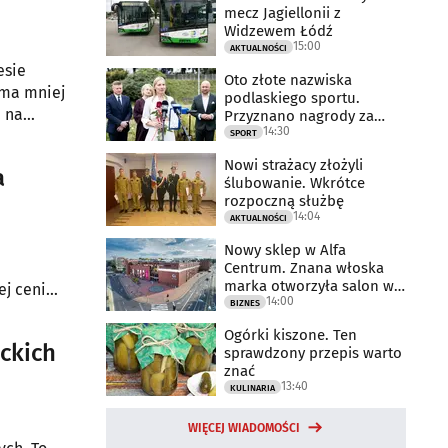
mecz Jagiellonii z
Widzewem Łódź
15:00
AKTUALNOŚCI
esie
Oto złote nazwiska
 ma mniej
podlaskiego sportu.
. na
Przyznano nagrody za
14:30
2025 rok
SPORT
Nowi strażacy złożyli
a
ślubowanie. Wkrótce
rozpoczną służbę
14:04
AKTUALNOŚCI
Nowy sklep w Alfa
Centrum. Znana włoska
marka otworzyła salon w
ej cenie.
14:00
Białymstoku
BIZNES
naczej.
s
Ogórki kiszone. Ten
ockich
sprawdzony przepis warto
znać
13:40
KULINARIA
WIĘCEJ WIADOMOŚCI