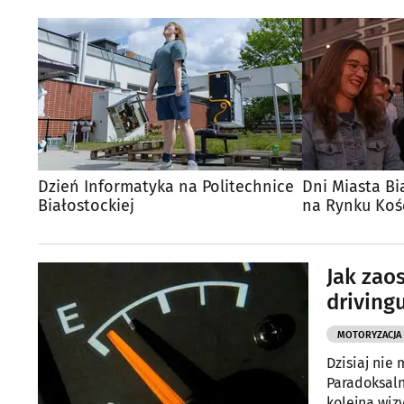
Dzień Informatyka na Politechnice
Dni Miasta Bi
Białostockiej
na Rynku Kośc
Jak zao
driving
MOTORYZACJA
Dzisiaj nie
Paradoksaln
kolejna wiz