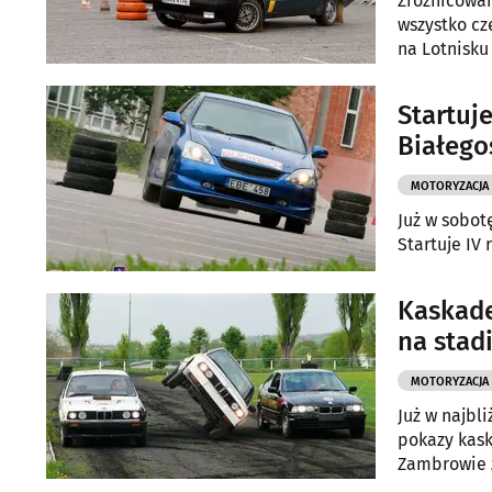
Zróżnicowan
wszystko cz
na Lotnisku
Startuj
Białego
MOTORYZACJA
Już w sobot
Startuje IV
Kaskade
na stad
MOTORYZACJA
Już w najbl
pokazy kask
Zambrowie z