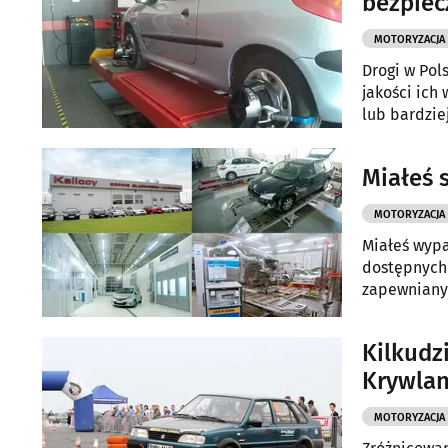
bezpie
MOTORYZACJA
Drogi w Pols
jakości ich
lub bardzie
szybsze zuż
Miałeś 
MOTORYZACJA
Miałeś wypa
dostępnych 
zapewniany 
Często jedn
Warto zaufa
Kilkudz
Blacharsko 
Krywlan
zadowolenia
MOTORYZACJA