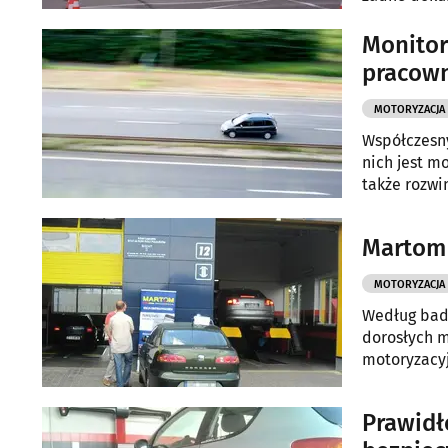
Monitor
pracow
MOTORYZACJA
Współczesny
nich jest mo
także rozwi
Martom 
MOTORYZACJA
Według bad
dorosłych 
motoryzacyj
Prawidł