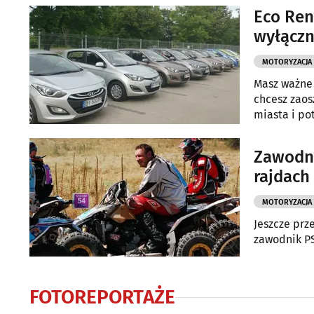
Eco Ren
wyłącz
MOTORYZACJA
Masz ważne 
chcesz zaos
miasta i po
Rental. Zna
Zawodni
rajdach
MOTORYZACJA
Jeszcze prz
zawodnik PS
FOTOREPORTAŻE