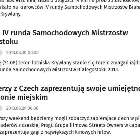
a nawierzchnia, trasa o długości 14 km i 8 prób sprawnościow
ekało na kierowców IV rundy Samochodowych Mistrzostw Biał
 Krywlany.
e IV runda Samochodowych Mistrzostw
stoku
2013.08.30 00:00
ę (31.08) teren lotniska Krywlany stanie się torem zmagań raj
 runda Samochodowych Mistrzostw Białegostoku 2013.
rzy z Czech zaprezentują swoje umiejętn
ionie miejskim
2013.08.29 00:00
iższy weekend będziemy mogli zobaczyć zapierające dech w pi
aderów z czeskiej Pragi. Grupa filmowa Streets Owners w Łapa
aprezentuje gagi z największych kinowych hitów.