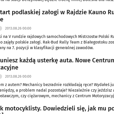
y to osiągnąć, wystarczy jedynie przyswoić sobie kilka nawyków
u.
tart podlaskiej załogi w Rajdzie Kauno 
ie
2013.08.26 00:00
i na V rundzie rajdowych samochodowych Mistrzostw Polski R
 zajęły polskie załogi. Rak-Bud Rally Team z Białegostoku zos
any na 7. pozycji w klasyfikacji generalnej zawodów.
suniesz każdą usterkę auta. Nowe Centru
acyjne
2013.08.26 00:00
m z autem? Mechanicy bezradnie rozkładają ręce? Wydałeś ju
niędzy, a problem nadal pozostaje? Niezależnie czy jeździsz
ostawczym, czy ciężarowym, mechanicy z Centrum Motoryzacy
ą usterkę w Twoim samochodzie i naprawią ją.
 motocyklisty. Dowiedzieli się, jak mu 