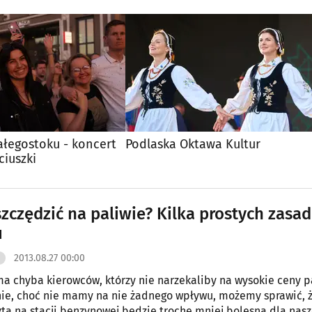
ałegostoku - koncert
Podlaska Oktawa Kultur
iuszki
szczędzić na paliwie? Kilka prostych zasad
u
2013.08.27 00:00
 ma chyba kierowców, którzy nie narzekaliby na wysokie ceny p
ie, choć nie mamy na nie żadnego wpływu, możemy sprawić, 
yta na stacji benzynowej będzie trochę mniej bolesna dla nas