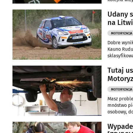
portfela. B
eco driving
Udany s
na Litw
MOTORYZACJA
Dobre wynik
Kauno Ruduo
sklasyfikow
Tutaj u
Motoryz
MOTORYZACJA
Masz proble
mnóstwo pie
osobowy, d
AWITA znajd
Wypadek