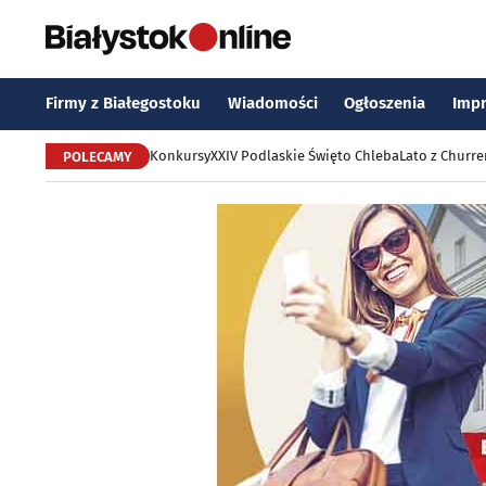
Firmy z Białegostoku
Wiadomości
Ogłoszenia
Imp
Konkursy
XXIV Podlaskie Święto Chleba
Lato z Churr
POLECAMY