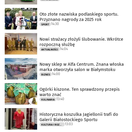
Oto złote nazwiska podlaskiego sportu.
Przyznano nagrody za 2025 rok
14:30
SPORT
Nowi strażacy złożyli ślubowanie. Wkrótce
rozpoczną służbę
14:04
AKTUALNOŚCI
Nowy sklep w Alfa Centrum. Znana włoska
marka otworzyła salon w Białymstoku
14:00
BIZNES
Ogórki kiszone. Ten sprawdzony przepis
warto znać
13:40
KULINARIA
Historyczna koszulka Jagiellonii trafi do
Galerii Białostockiego Sportu
13:03
KULTURA I ROZRYWKA