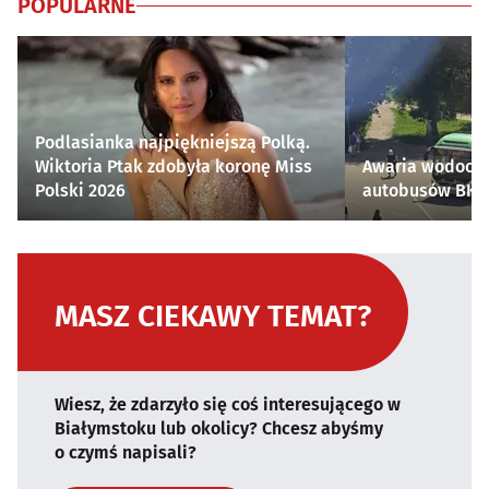
POPULARNE
Podlasianka najpiękniejszą Polką.
Wiktoria Ptak zdobyła koronę Miss
Awaria wodocią
Polski 2026
autobusów BKM 
MASZ CIEKAWY TEMAT?
Wiesz, że zdarzyło się coś interesującego w
Białymstoku lub okolicy? Chcesz abyśmy
o czymś napisali?