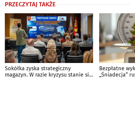
PRZECZYTAJ TAKŻE
Sokółka zyska strategiczny
Bezpłatne wyk
magazyn. W razie kryzysu stanie się
„Śniadecja” r
centrum pomocy
Zdrowej Wagi