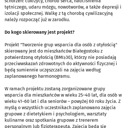
schorzeń: cukrzycy, chorób serca, nadciśnienia
tętniczego, udaru mózgu, nowotworów, a także depresji i
izolacji społecznej. Walkę z tą chorobą cywilizacyjną
należy rozpocząć już w zarodku.
Do kogo skierowany jest projekt?
Projekt "Tworzenie grup wsparcia dla osób z otyłością"
skierowany jest do mieszkańców Białegostoku z
potwierdzoną otyłością (BMI≥30), którzy nie posiadają
przeciwwskazań zdrowotnych do aktywności fizycznej i
będą sumiennie uczęszczali na zajęcia według
zaplanowanego harmonogramu.
W ramach projektu zostaną zorganizowane grupy
wsparcia dla mieszkańców w wieku 25–40 lat, dla osób w
wieku 41–60 lat i dla seniorów – powyżej 60 roku życia. Z
myślą o wszystkich uczestnikach zaplanowano zajęcia
grupowe z dietetykiem i psychologiem, warsztaty
kulinarne oraz spotkania grupowe z trenerem
personalnym lub fizjoterapeutą. Zajęcia będą się