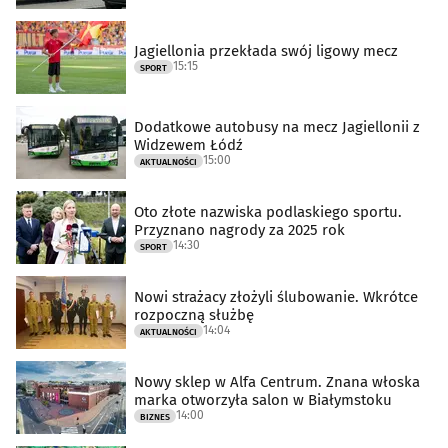
Jagiellonia przekłada swój ligowy mecz
15:15
SPORT
Dodatkowe autobusy na mecz Jagiellonii z
Widzewem Łódź
15:00
AKTUALNOŚCI
Oto złote nazwiska podlaskiego sportu.
Przyznano nagrody za 2025 rok
14:30
SPORT
Nowi strażacy złożyli ślubowanie. Wkrótce
rozpoczną służbę
14:04
AKTUALNOŚCI
Nowy sklep w Alfa Centrum. Znana włoska
marka otworzyła salon w Białymstoku
14:00
BIZNES