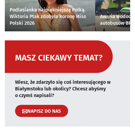
Podlasianka najpiękniejszą Polką.
Wiktoria Ptak zdobyła koronę Miss
Awaria wodocią
Polski 2026
autobusów BKM 
MASZ CIEKAWY TEMAT?
Wiesz, że zdarzyło się coś interesującego w
Białymstoku lub okolicy? Chcesz abyśmy
o czymś napisali?
NAPISZ DO NAS