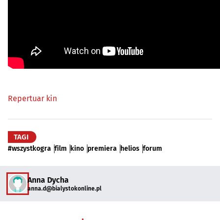
Repertuar kin
TAGI
#wszystkogra
film
kino
premiera
helios
forum
Anna Dycha
anna.d@bialystokonline.pl