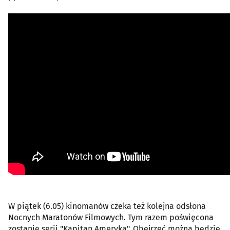
W piątek (6.05) kinomanów czeka też kolejna odsłona
Nocnych Maratonów Filmowych. Tym razem poświęcona
zostanie serii "Kapitan Ameryka". Obejrzeć można będzie