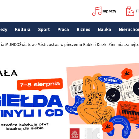
Imprezy
F
rezy
Kultura
Sport
Praca
Biznes
Nauka
Nierucho
eria MUNDO
Światowe Mistrzostwa w pieczeniu Babki i Kiszki Ziemniaczanej
Le