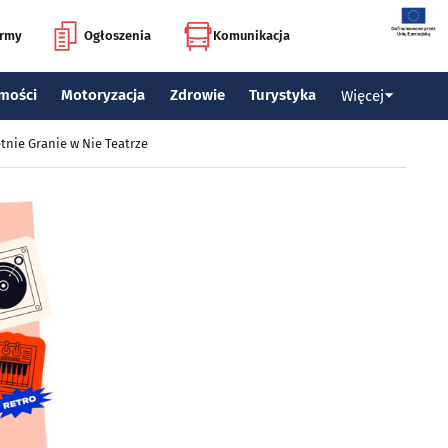
irmy
Ogłoszenia
Komunikacja
mości
Motoryzacja
Zdrowie
Turystyka
Więcej
tnie Granie w Nie Teatrze