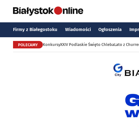
Firmy z Białegostoku
Wiadomości
Ogłoszenia
Imp
Konkursy
XXIV Podlaskie Święto Chleba
Lato z Churr
POLECAMY