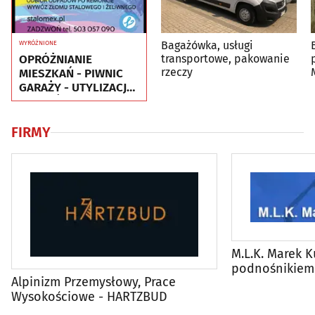
Bagażówka, usługi
WYRÓŻNIONE
OPRÓŻNIANIE
transportowe, pakowanie
rzeczy
MIESZKAŃ - PIWNIC
GARAŻY - UTYLIZACJA
- WYWÓZ MEBLI RTV
AGD
FIRMY
M.L.K. Marek K
podnośnikiem
Alpinizm Przemysłowy, Prace
Wysokościowe - HARTZBUD