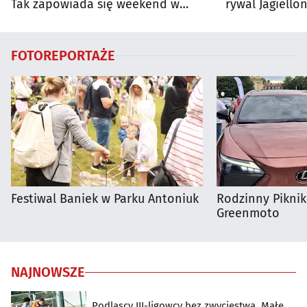
Tak zapowiada się weekend w
rywal Jagiellon
regionie
FOTOREPORTAŻE
Festiwal Baniek w Parku Antoniuk
Rodzinny Pikni
Greenmoto
NAJNOWSZE
Podlascy III-ligowcy bez zwycięstwa. Małe