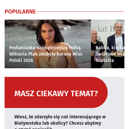
POPULARNE
Podlasianka najpiękniejszą Polką.
Babka, kiszka i
Wiktoria Ptak zdobyła koronę Miss
Światowe Mistr
Polski 2026
Supraśla
MASZ CIEKAWY TEMAT?
Wiesz, że zdarzyło się coś interesującego w
Białymstoku lub okolicy? Chcesz abyśmy