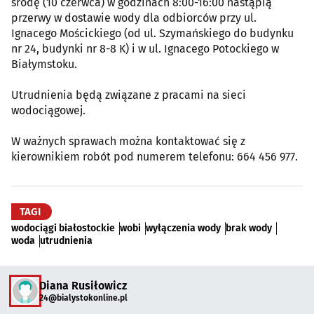
środę (10 czerwca) w godzinach 8:00-16:00 nastąpią
przerwy w dostawie wody dla odbiorców przy ul.
Ignacego Mościckiego (od ul. Szymańskiego do budynku
nr 24, budynki nr 8-8 K) i w ul. Ignacego Potockiego w
Białymstoku.
Utrudnienia będą związane z pracami na sieci
wodociągowej.
W ważnych sprawach można kontaktować się z
kierownikiem robót pod numerem telefonu: 664 456 977.
TAGI
wodociągi białostockie
wobi
wyłączenia wody
brak wody
woda
utrudnienia
Diana Rusiłowicz
24@bialystokonline.pl