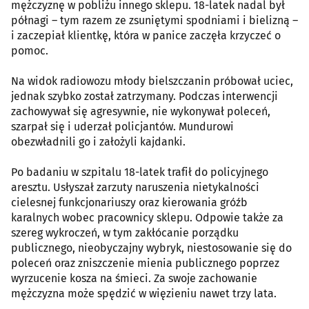
mężczyznę w pobliżu innego sklepu. 18-latek nadal był
półnagi – tym razem ze zsuniętymi spodniami i bielizną –
i zaczepiał klientkę, która w panice zaczęła krzyczeć o
pomoc.
Na widok radiowozu młody bielszczanin próbował uciec,
jednak szybko został zatrzymany. Podczas interwencji
zachowywał się agresywnie, nie wykonywał poleceń,
szarpał się i uderzał policjantów. Mundurowi
obezwładnili go i założyli kajdanki.
Po badaniu w szpitalu 18-latek trafił do policyjnego
aresztu. Usłyszał zarzuty naruszenia nietykalności
cielesnej funkcjonariuszy oraz kierowania gróźb
karalnych wobec pracownicy sklepu. Odpowie także za
szereg wykroczeń, w tym zakłócanie porządku
publicznego, nieobyczajny wybryk, niestosowanie się do
poleceń oraz zniszczenie mienia publicznego poprzez
wyrzucenie kosza na śmieci. Za swoje zachowanie
mężczyzna może spędzić w więzieniu nawet trzy lata.