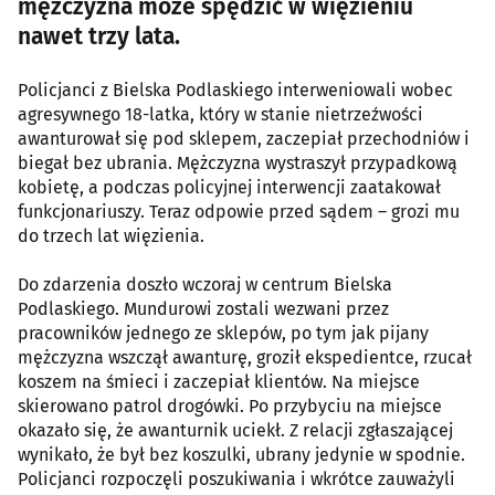
mężczyzna może spędzić w więzieniu
nawet trzy lata.
Policjanci z Bielska Podlaskiego interweniowali wobec
agresywnego 18-latka, który w stanie nietrzeźwości
awanturował się pod sklepem, zaczepiał przechodniów i
biegał bez ubrania. Mężczyzna wystraszył przypadkową
kobietę, a podczas policyjnej interwencji zaatakował
funkcjonariuszy. Teraz odpowie przed sądem – grozi mu
do trzech lat więzienia.
Do zdarzenia doszło wczoraj w centrum Bielska
Podlaskiego. Mundurowi zostali wezwani przez
pracowników jednego ze sklepów, po tym jak pijany
mężczyzna wszczął awanturę, groził ekspedientce, rzucał
koszem na śmieci i zaczepiał klientów. Na miejsce
skierowano patrol drogówki. Po przybyciu na miejsce
okazało się, że awanturnik uciekł. Z relacji zgłaszającej
wynikało, że był bez koszulki, ubrany jedynie w spodnie.
Policjanci rozpoczęli poszukiwania i wkrótce zauważyli