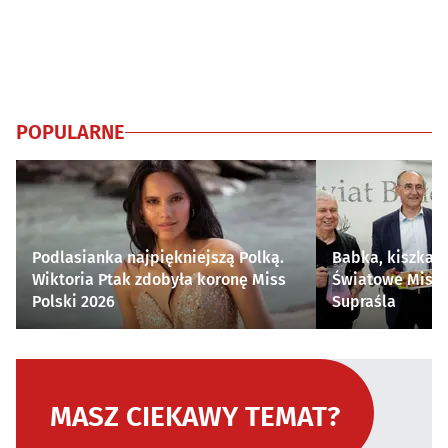
POPULARNE
Podlasianka najpiękniejszą Polką.
Babka, kiszka i
Wiktoria Ptak zdobyła koronę Miss
Światowe Mistr
Polski 2026
Supraśla
MASZ CIEKAWY TEMAT?