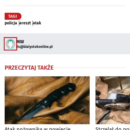
TAGI
policja
areszt
atak
MW
24@bialystokonline.pl
PRZECZYTAJ TAKŻE
Atak nożownika w powiecie
Strzelał do po