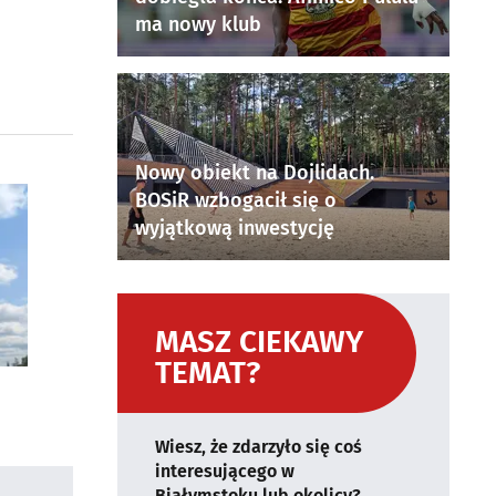
ma nowy klub
Nowy obiekt na Dojlidach.
BOSiR wzbogacił się o
wyjątkową inwestycję
MASZ CIEKAWY
TEMAT?
Wiesz, że zdarzyło się coś
interesującego w
Białymstoku lub okolicy?