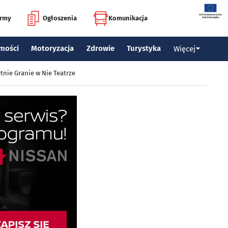
irmy
Ogłoszenia
Komunikacja
mości
Motoryzacja
Zdrowie
Turystyka
Więcej
tnie Granie w Nie Teatrze