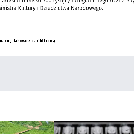
 nadesłano blisko 300 tysięcy fotografii. Tegoroczna ed
nistra Kultury i Dziedzictwa Narodowego.
maciej dakowicz
cardiff nocą