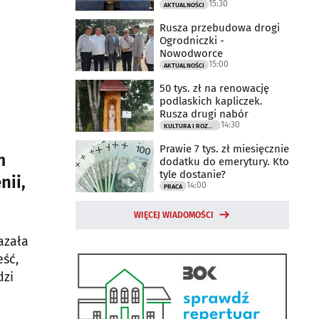
15:30
AKTUALNOŚCI
Rusza przebudowa drogi
Ogrodniczki -
Nowodworce
15:00
AKTUALNOŚCI
50 tys. zł na renowację
podlaskich kapliczek.
Rusza drugi nabór
14:30
KULTURA I ROZRYWKA
Prawie 7 tys. zł miesięcznie
m
dodatku do emerytury. Kto
tyle dostanie?
nii,
14:00
PRACA
WIĘCEJ WIADOMOŚCI
azała
eść,
dzi