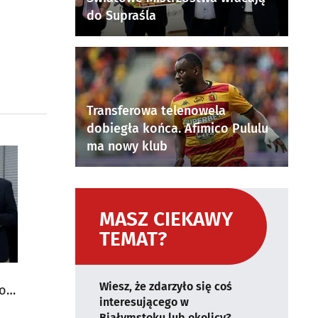
do Supraśla
Transferowa telenowela
dobiegła końca. Afimico Pululu
ma nowy klub
MASZ CIEKAWY
TEMAT?
Wiesz, że zdarzyło się coś
do
interesującego w
Białymstoku lub okolicy?