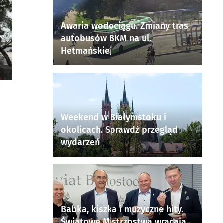
Awaria wodociągu. Zmiany tras
autobusów BKM na ul.
Hetmańskiej
Weekend w Białymstoku i
okolicach. Sprawdź przegląd
wydarzeń
Babka, kiszka i muzyczne hity.
Światowe Mistrzostwa wracają