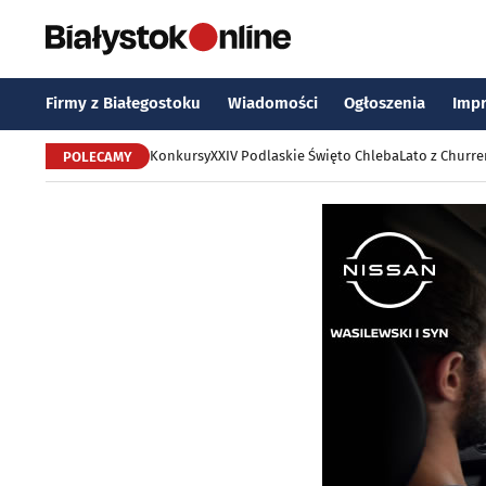
Firmy z Białegostoku
Wiadomości
Ogłoszenia
Imp
Konkursy
XXIV Podlaskie Święto Chleba
Lato z Churr
POLECAMY