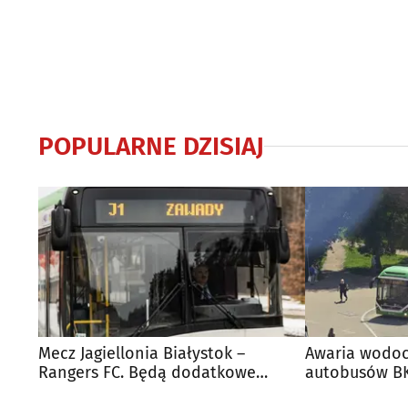
POPULARNE DZISIAJ
Mecz Jagiellonia Białystok –
Awaria wodoc
Rangers FC. Będą dodatkowe
autobusów BK
autobusy dla kibiców