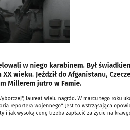
elowali w niego karabinem. Był świadkie
 XX wieku. Jeździł do Afganistanu, Czecze
em Millerem jutro w Famie.
yborczej", laureat wielu nagród. W marcu tego roku uk
toria reportera wojennego". Jest to wstrząsająca opowi
ty i jak wysoką cenę trzeba zapłacić za życie na krawę