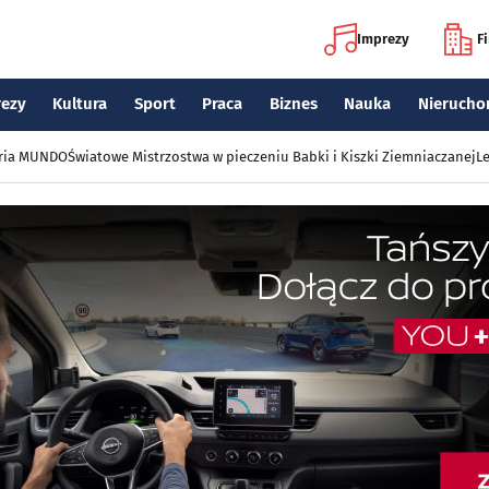
Imprezy
F
rezy
Kultura
Sport
Praca
Biznes
Nauka
Nierucho
eria MUNDO
Światowe Mistrzostwa w pieczeniu Babki i Kiszki Ziemniaczanej
Le