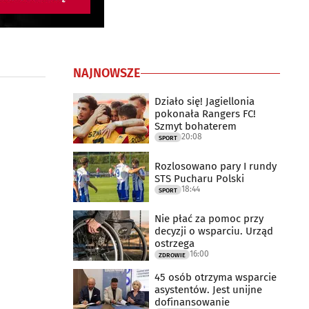
NAJNOWSZE
Działo się! Jagiellonia
pokonała Rangers FC!
Szmyt bohaterem
20:08
SPORT
Rozlosowano pary I rundy
STS Pucharu Polski
18:44
SPORT
Nie płać za pomoc przy
decyzji o wsparciu. Urząd
ostrzega
16:00
ZDROWIE
45 osób otrzyma wsparcie
asystentów. Jest unijne
dofinansowanie