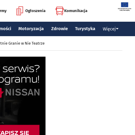
irmy
Ogłoszenia
Komunikacja
mości
Motoryzacja
Zdrowie
Turystyka
Więcej
tnie Granie w Nie Teatrze