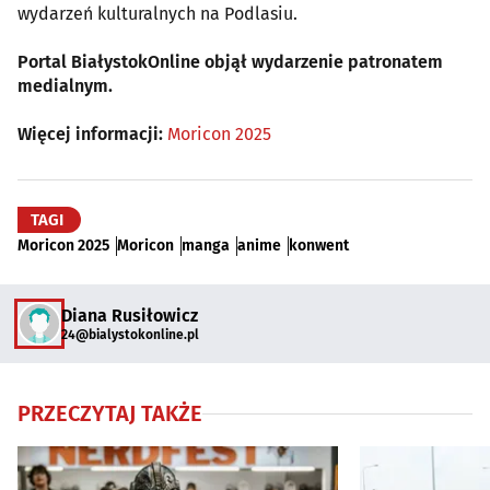
wydarzeń kulturalnych na Podlasiu.
Portal BiałystokOnline objął wydarzenie patronatem
medialnym.
Więcej informacji:
Moricon 2025
TAGI
Moricon 2025
Moricon
manga
anime
konwent
Diana Rusiłowicz
24@bialystokonline.pl
PRZECZYTAJ TAKŻE