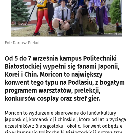
Fot: Dariusz Piekut
Od 5 do 7 września kampus Politechniki
Białostockiej wypełni się fanami Japonii,
Korei i Chin. Moricon to największy
konwent tego typu na Podlasiu, z bogatym
programem warsztatów, prelekcji,
konkursów cosplay oraz stref gier.
Moricon to wydarzenie skierowane do fanów kultury
japońskiej, koreańskiej i chińskiej, które od lat przyciąga
uczestników z Białegostoku i okolic. Konwent odbędzie
się w kampusie Politechniki Białostockiej i potrwa trzy