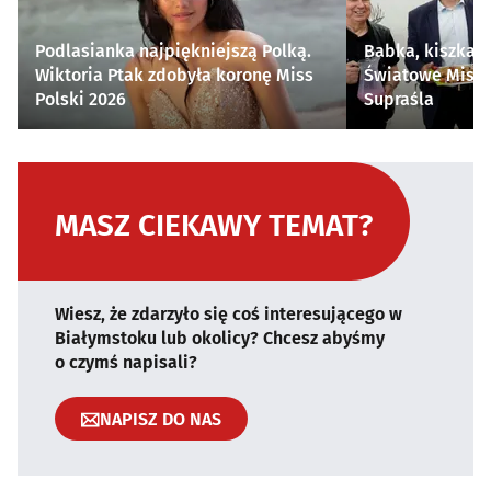
Podlasianka najpiękniejszą Polką.
Babka, kiszka i
Wiktoria Ptak zdobyła koronę Miss
Światowe Mistr
Polski 2026
Supraśla
MASZ CIEKAWY TEMAT?
Wiesz, że zdarzyło się coś interesującego w
Białymstoku lub okolicy? Chcesz abyśmy
o czymś napisali?
NAPISZ DO NAS