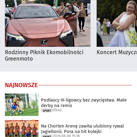
Rodzinny Piknik Ekomobilności
Koncert Muzycz
Greenmoto
NAJNOWSZE
Podlascy III-ligowcy bez zwycięstwa. Małe
derby na remis
09:43
SPORT
Na Chorten Arenę zawita ulubiony rywal
Jagiellonii. Pora na hit kolejki
2026.08.08 15:18
SPORT