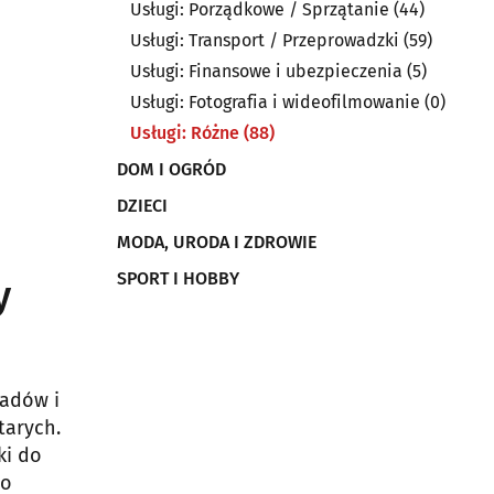
Usługi: Porządkowe / Sprzątanie
(44)
Usługi: Transport / Przeprowadzki
(59)
Usługi: Finansowe i ubezpieczenia
(5)
Usługi: Fotografia i wideofilmowanie
(0)
Usługi: Różne
(88)
DOM I OGRÓD
DZIECI
MODA, URODA I ZDROWIE
SPORT I HOBBY
y
iadów i
tarych.
ki do
Do