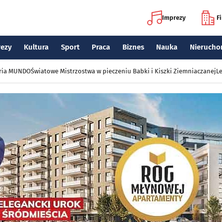
Imprezy
F
rezy
Kultura
Sport
Praca
Biznes
Nauka
Nierucho
eria MUNDO
Światowe Mistrzostwa w pieczeniu Babki i Kiszki Ziemniaczanej
Le