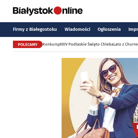
Firmy z Białegostoku
Wiadomości
Ogłoszenia
Imp
Konkursy
XXIV Podlaskie Święto Chleba
Lato z Churr
POLECAMY