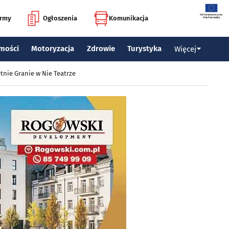
irmy
Ogłoszenia
Komunikacja
mości
Motoryzacja
Zdrowie
Turystyka
Więcej
tnie Granie w Nie Teatrze