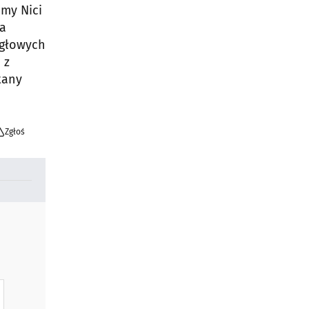
my Nici
ja
igłowych
 z
tany
Zgłoś