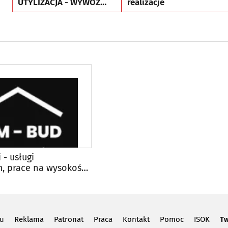
UTYLIZACJA - WYWÓZ
realizacje
MEBLI RTV AGD
 - usługi
, prace na wysokości,
ewacji
lu
Reklama
Patronat
Praca
Kontakt
Pomoc
ISOK
Tw