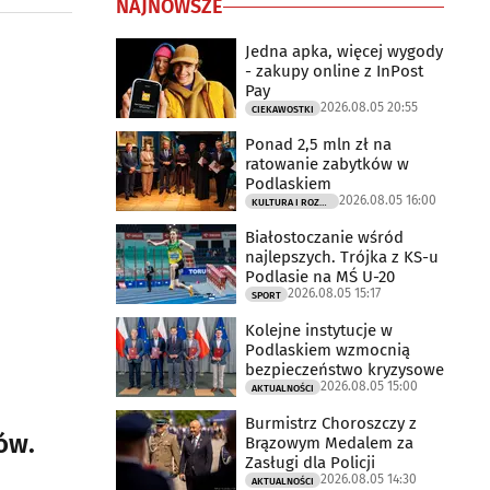
NAJNOWSZE
Jedna apka, więcej wygody
- zakupy online z InPost
Pay
2026.08.05 20:55
CIEKAWOSTKI
Ponad 2,5 mln zł na
ratowanie zabytków w
Podlaskiem
2026.08.05 16:00
KULTURA I ROZRYWKA
Białostoczanie wśród
najlepszych. Trójka z KS-u
Podlasie na MŚ U-20
2026.08.05 15:17
SPORT
Kolejne instytucje w
Podlaskiem wzmocnią
bezpieczeństwo kryzysowe
2026.08.05 15:00
AKTUALNOŚCI
Burmistrz Choroszczy z
ów.
Brązowym Medalem za
Zasługi dla Policji
2026.08.05 14:30
AKTUALNOŚCI