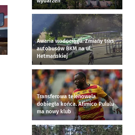
wydarzeń
Awaria wodociągu. Zmiany tras
autobusów BKM na ul.
Hetmańskiej
Transferowa telenowela
dobiegła końca. Afimico Pululu
ma nowy klub