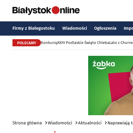
Firmy z Białegostoku
Wiadomości
Ogłoszenia
Imp
Konkursy
XXIV Podlaskie Święto Chleba
Lato z Churr
POLECAMY
Strona główna
Wiadomości
Aktualności
Naprawiają 