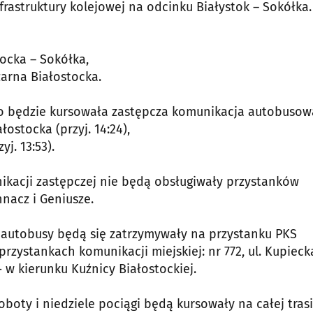
rastruktury kolejowej na odcinku Białystok – Sokółka.
tocka – Sokółka,
zarna Białostocka.
io będzie kursowała zastępcza komunikacja autobusow
ałostocka (przyj. 14:24),
yj. 13:53).
kacji zastępczej nie będą obsługiwały przystanków
nacz i Geniusze.
 autobusy będą się zatrzymywały na przystanku PKS
zystankach komunikacji miejskiej: nr 772, ul. Kupieck
- w kierunku Kuźnicy Białostockiej.
boty i niedziele pociągi będą kursowały na całej tras