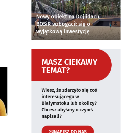
Nowy obiekt na Dojlidach.
BOSiR wzbogacił się o
wyjątkową inwestycję
MASZ CIEKAWY
TEMAT?
Wiesz, że zdarzyło się coś
interesującego w
Białymstoku lub okolicy?
Chcesz abyśmy o czymś
napisali?
NAPISZ DO NAS