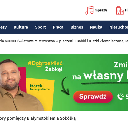
Imprezy
F
rezy
Kultura
Sport
Praca
Biznes
Nauka
Nierucho
eria MUNDO
Światowe Mistrzostwa w pieczeniu Babki i Kiszki Ziemniaczanej
Le
tory pomiędzy Białymstokiem a Sokółką