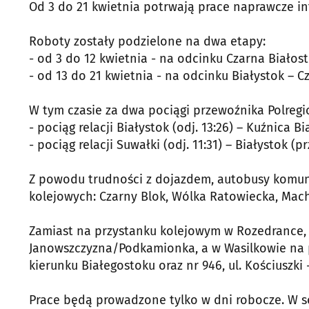
Od 3 do 21 kwietnia potrwają prace naprawcze inf
Roboty zostały podzielone na dwa etapy:
- od 3 do 12 kwietnia - na odcinku Czarna Białos
- od 13 do 21 kwietnia - na odcinku Białystok – C
W tym czasie za dwa pociągi przewoźnika Polreg
- pociąg relacji Białystok (odj. 13:26) – Kuźnica Bi
- pociąg relacji Suwałki (odj. 11:31) – Białystok (prz
Z powodu trudności z dojazdem, autobusy komuni
kolejowych: Czarny Blok, Wólka Ratowiecka, Mach
Zamiast na przystanku kolejowym w Rozedrance,
Janowszczyzna/Podkamionka, a w Wasilkowie na pr
kierunku Białegostoku oraz nr 946, ul. Kościuszki 
Prace będą prowadzone tylko w dni robocze. W so