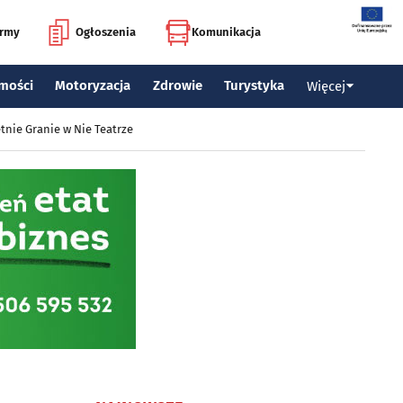
irmy
Ogłoszenia
Komunikacja
mości
Motoryzacja
Zdrowie
Turystyka
Więcej
tnie Granie w Nie Teatrze