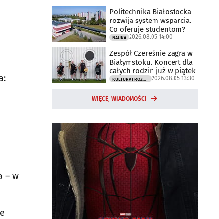
Politechnika Białostocka
rozwija system wsparcia.
Co oferuje studentom?
2026.08.05 14:00
NAUKA
Zespół Czereśnie zagra w
Białymstoku. Koncert dla
całych rodzin już w piątek
a:
2026.08.05 13:30
KULTURA I ROZRYWKA
WIĘCEJ WIADOMOŚCI
a – w
ie