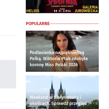
POPULARNE
Podlasianka najpiękniejszą
Polką. Wiktoria Ptak zdobyła
koronę Miss Polski 2026
Weekend w Białymstoku i
okolicach. Sprawdź przegląd