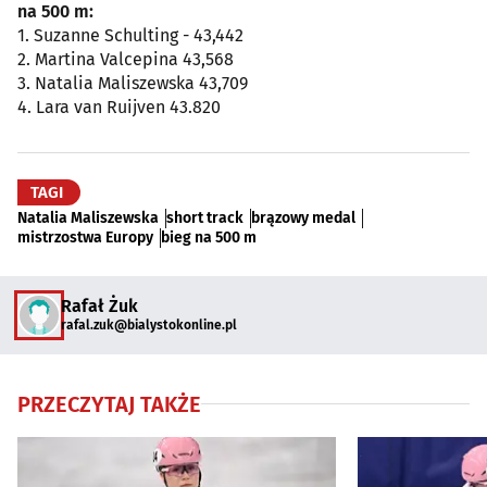
na 500 m:
1. Suzanne Schulting - 43,442
2. Martina Valcepina 43,568
3. Natalia Maliszewska 43,709
4. Lara van Ruijven 43.820
TAGI
Natalia Maliszewska
short track
brązowy medal
mistrzostwa Europy
bieg na 500 m
Rafał Żuk
rafal.zuk@bialystokonline.pl
PRZECZYTAJ TAKŻE