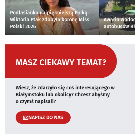
Podlasianka najpiękniejszą Polką.
Wiktoria Ptak zdobyła koronę Miss
Awaria wodocią
Polski 2026
autobusów BKM 
MASZ CIEKAWY TEMAT?
Wiesz, że zdarzyło się coś interesującego w
Białymstoku lub okolicy? Chcesz abyśmy
o czymś napisali?
NAPISZ DO NAS