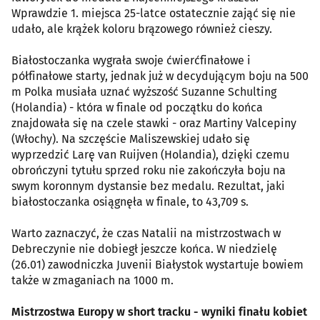
Wprawdzie 1. miejsca 25-latce ostatecznie zająć się nie
udało, ale krążek koloru brązowego również cieszy.
Białostoczanka wygrała swoje ćwierćfinałowe i
półfinałowe starty, jednak już w decydującym boju na 500
m Polka musiała uznać wyższość Suzanne Schulting
(Holandia) - która w finale od początku do końca
znajdowała się na czele stawki - oraz Martiny Valcepiny
(Włochy). Na szczęście Maliszewskiej udało się
wyprzedzić Larę van Ruijven (Holandia), dzięki czemu
obrończyni tytułu sprzed roku nie zakończyła boju na
swym koronnym dystansie bez medalu. Rezultat, jaki
białostoczanka osiągnęła w finale, to 43,709 s.
Warto zaznaczyć, że czas Natalii na mistrzostwach w
Debreczynie nie dobiegł jeszcze końca. W niedzielę
(26.01) zawodniczka Juvenii Białystok wystartuje bowiem
także w zmaganiach na 1000 m.
Mistrzostwa Europy w short tracku - wyniki finału kobiet