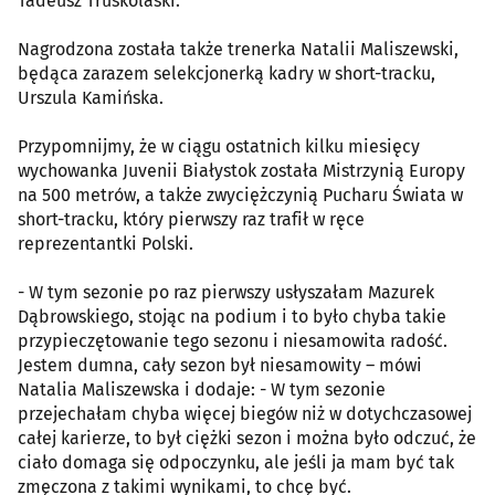
Tadeusz Truskolaski.
Nagrodzona została także trenerka Natalii Maliszewski,
będąca zarazem selekcjonerką kadry w short-tracku,
Urszula Kamińska.
Przypomnijmy, że w ciągu ostatnich kilku miesięcy
wychowanka Juvenii Białystok została Mistrzynią Europy
na 500 metrów, a także zwyciężczynią Pucharu Świata w
short-tracku, który pierwszy raz trafił w ręce
reprezentantki Polski.
- W tym sezonie po raz pierwszy usłyszałam Mazurek
Dąbrowskiego, stojąc na podium i to było chyba takie
przypieczętowanie tego sezonu i niesamowita radość.
Jestem dumna, cały sezon był niesamowity – mówi
Natalia Maliszewska i dodaje: - W tym sezonie
przejechałam chyba więcej biegów niż w dotychczasowej
całej karierze, to był ciężki sezon i można było odczuć, że
ciało domaga się odpoczynku, ale jeśli ja mam być tak
zmęczona z takimi wynikami, to chcę być.