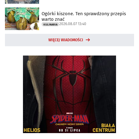
Ogórki kiszone. Ten sprawdzony przepis
warto znać
2026.08.07 13:40
KULINARIA
WIĘCEJ WIADOMOŚCI