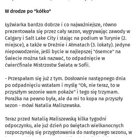
W drodze po "kółko"
Łyżwiarka bardzo dobrze i co najważniejsze, równo
prezentowała się przez cały sezon, wygrywając zawody w
Calgary i Salt Lake City i stając na podium w Turynie (2.
miejsce), a także w Dreźnie i Ałmatach (3. lokaty). Jedyne
niepowodzenie, jeśli bycie w najlepszej "ósemce" na
Świecie można tak nazwać, to odpadnięcie w
ćwierćfinale Mistrzostw Świata w Sofii.
- Przespałam się już z tym. Dosłownie następnego dnia
po odpadnięciu wstałam i myślę "Ok, nie teraz, to w
przyszłym sezonie wam pokaże" i tego się trzymam.
Porażka na pewno była, ale da mi to kopa na przyszły
sezon - mówi Natalia Maliszewska.
Teraz przed Natalią Maliszewską kilka tygodni
odpoczynku, ale już dzień po świętach wielkanocnych
rozpoczynają się przygotowania do następnego sezonu, w