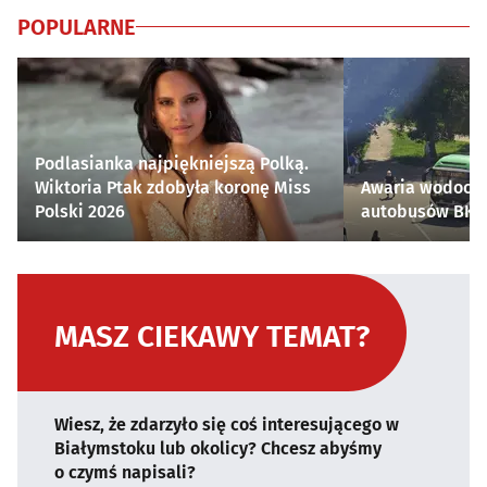
POPULARNE
Podlasianka najpiękniejszą Polką.
Wiktoria Ptak zdobyła koronę Miss
Awaria wodocią
Polski 2026
autobusów BKM 
MASZ CIEKAWY TEMAT?
Wiesz, że zdarzyło się coś interesującego w
Białymstoku lub okolicy? Chcesz abyśmy
o czymś napisali?