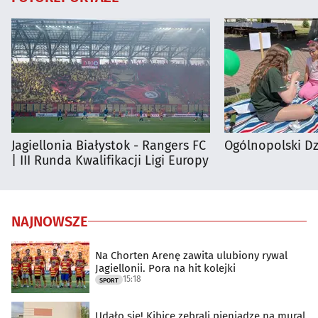
Jagiellonia Białystok - Rangers FC
Ogólnopolski D
| III Runda Kwalifikacji Ligi Europy
NAJNOWSZE
Na Chorten Arenę zawita ulubiony rywal
Jagiellonii. Pora na hit kolejki
15:18
SPORT
Udało się! Kibice zebrali pieniądze na mural