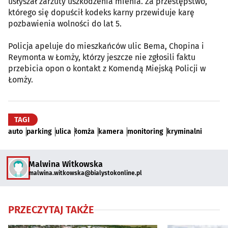
usłyszał zarzuty uszkodzenia mienia. Za przestępstwo,
którego się dopuścił kodeks karny przewiduje karę
pozbawienia wolności do lat 5.
Policja apeluje do mieszkańców ulic Bema, Chopina i
Reymonta w Łomży, którzy jeszcze nie zgłosili faktu
przebicia opon o kontakt z Komendą Miejską Policji w
Łomży.
TAGI
auto
parking
ulica
łomża
kamera
monitoring
kryminalni
Malwina Witkowska
malwina.witkowska@bialystokonline.pl
PRZECZYTAJ TAKŻE