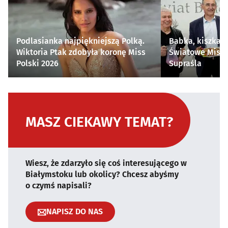
Podlasianka najpiękniejszą Polką.
Babka, kiszka i
Wiktoria Ptak zdobyła koronę Miss
Światowe Mistr
Polski 2026
Supraśla
MASZ CIEKAWY TEMAT?
Wiesz, że zdarzyło się coś interesującego w
Białymstoku lub okolicy? Chcesz abyśmy
o czymś napisali?
NAPISZ DO NAS