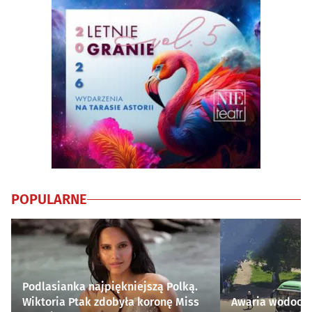
POPULARNE
Podlasianka najpiękniejszą Polką.
Wiktoria Ptak zdobyła koronę Miss
Awaria wodocią