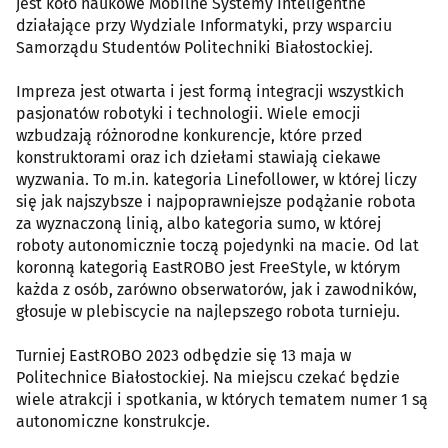
jest koło naukowe Mobilne Systemy Inteligentne
działające przy Wydziale Informatyki, przy wsparciu
Samorządu Studentów Politechniki Białostockiej.
Impreza jest otwarta i jest formą integracji wszystkich
pasjonatów robotyki i technologii. Wiele emocji
wzbudzają różnorodne konkurencje, które przed
konstruktorami oraz ich dziełami stawiają ciekawe
wyzwania. To m.in. kategoria Linefollower, w której liczy
się jak najszybsze i najpoprawniejsze podążanie robota
za wyznaczoną linią, albo kategoria sumo, w której
roboty autonomicznie toczą pojedynki na macie. Od lat
koronną kategorią EastROBO jest FreeStyle, w którym
każda z osób, zarówno obserwatorów, jak i zawodników,
głosuje w plebiscycie na najlepszego robota turnieju.
Turniej EastROBO 2023 odbędzie się 13 maja w
Politechnice Białostockiej. Na miejscu czekać będzie
wiele atrakcji i spotkania, w których tematem numer 1 są
autonomiczne konstrukcje.