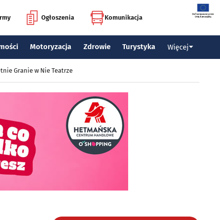
irmy
Ogłoszenia
Komunikacja
mości
Motoryzacja
Zdrowie
Turystyka
Więcej
tnie Granie w Nie Teatrze