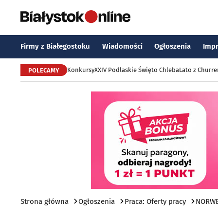
Firmy z Białegostoku
Wiadomości
Ogłoszenia
Imp
Konkursy
XXIV Podlaskie Święto Chleba
Lato z Churr
POLECAMY
Strona główna
Ogłoszenia
Praca: Oferty pracy
NORWEG