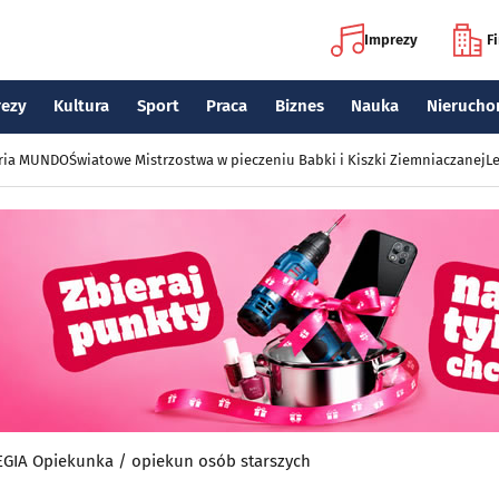
Imprezy
F
rezy
Kultura
Sport
Praca
Biznes
Nauka
Nierucho
eria MUNDO
Światowe Mistrzostwa w pieczeniu Babki i Kiszki Ziemniaczanej
Le
IA Opiekunka / opiekun osób starszych