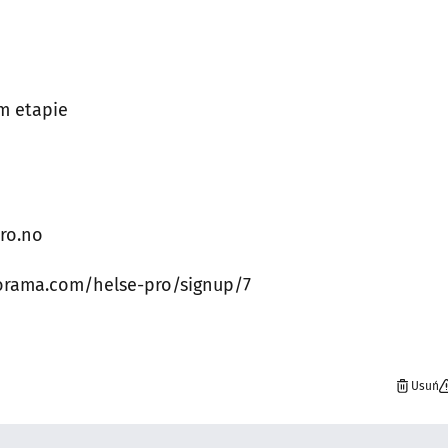
m etapie
pro.no
anorama.com/helse-pro/signup/7
Usuń