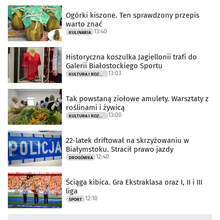
Ogórki kiszone. Ten sprawdzony przepis
warto znać
13:40
KULINARIA
Historyczna koszulka Jagiellonii trafi do
Galerii Białostockiego Sportu
13:03
KULTURA I ROZRYWKA
Tak powstaną ziołowe amulety. Warsztaty z
roślinami i żywicą
13:00
KULTURA I ROZRYWKA
22-latek driftował na skrzyżowaniu w
Białymstoku. Stracił prawo jazdy
12:40
DROGÓWKA
Ściąga kibica. Gra Ekstraklasa oraz I, II i III
liga
12:10
SPORT