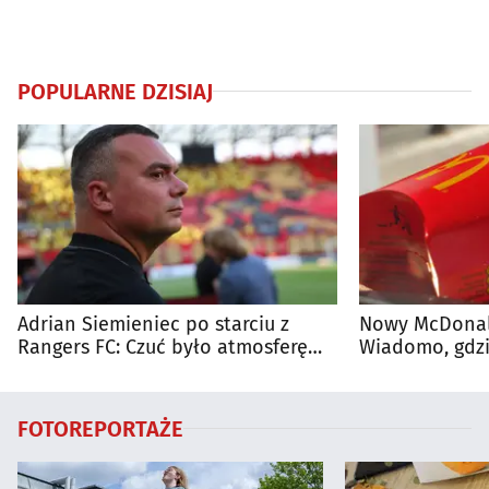
POPULARNE DZISIAJ
Adrian Siemieniec po starciu z
Nowy McDonald
Rangers FC: Czuć było atmosferę
Wiadomo, gdzi
dużego meczu
otwarty
FOTOREPORTAŻE