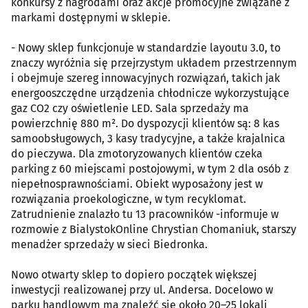
konkursy z nagrodami oraz akcje promocyjne związane z
markami dostępnymi w sklepie.
- Nowy sklep funkcjonuje w standardzie layoutu 3.0, to
znaczy wyróżnia się przejrzystym układem przestrzennym
i obejmuje szereg innowacyjnych rozwiązań, takich jak
energooszczędne urządzenia chłodnicze wykorzystujące
gaz CO2 czy oświetlenie LED. Sala sprzedaży ma
powierzchnię 880 m². Do dyspozycji klientów są: 8 kas
samoobsługowych, 3 kasy tradycyjne, a także krajalnica
do pieczywa. Dla zmotoryzowanych klientów czeka
parking z 60 miejscami postojowymi, w tym 2 dla osób z
niepełnosprawnościami. Obiekt wyposażony jest w
rozwiązania proekologiczne, w tym recyklomat.
Zatrudnienie znalazło tu 13 pracowników -informuje w
rozmowie z BialystokOnline Chrystian Chomaniuk, starszy
menadżer sprzedaży w sieci Biedronka.
Nowo otwarty sklep to dopiero początek większej
inwestycji realizowanej przy ul. Andersa. Docelowo w
parku handlowym ma znaleźć się około 20–25 lokali