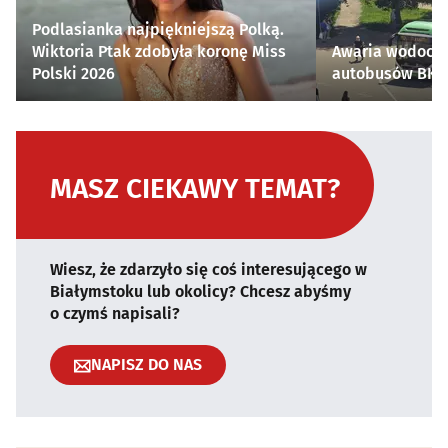
Podlasianka najpiękniejszą Polką.
Wiktoria Ptak zdobyła koronę Miss
Awaria wodocią
Polski 2026
autobusów BKM 
MASZ CIEKAWY TEMAT?
Wiesz, że zdarzyło się coś interesującego w
Białymstoku lub okolicy? Chcesz abyśmy
o czymś napisali?
NAPISZ DO NAS