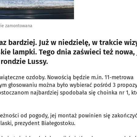
owie zamontowana
z bardziej. Już w niedzielę, w trakcie wiz
kie lampki. Tego dnia zaświeci też nowa, 
rondzie Lussy.
 świąteczne ozdoby. Nowością będzie m.in. 11-metrowa
wym głosowaniu można było wybierać pośród 3 propozyc
łostoczanom najbardziej spodobała się choinka nr 1, kt
leżności od pogody, jej montaż powinien się zakończy
olaski, prezydent Białegostoku.