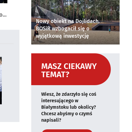
do
Nowy obiekt na Dojlidach.
BOSiR wzbogacił się o
wyjątkową inwestycję
MASZ CIEKAWY
TEMAT?
Wiesz, że zdarzyło się coś
interesującego w
Białymstoku lub okolicy?
Chcesz abyśmy o czymś
napisali?