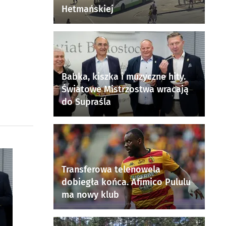
Hetmańskiej
Babka, kiszka i muzyczne hity.
Światowe Mistrzostwa wracają
do Supraśla
Transferowa telenowela
dobiegła końca. Afimico Pululu
ma nowy klub