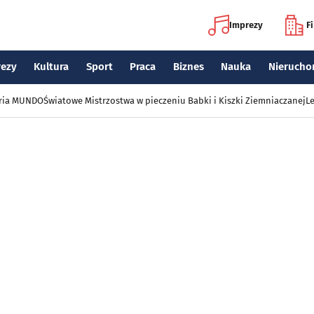
Imprezy
F
rezy
Kultura
Sport
Praca
Biznes
Nauka
Nierucho
eria MUNDO
Światowe Mistrzostwa w pieczeniu Babki i Kiszki Ziemniaczanej
Le