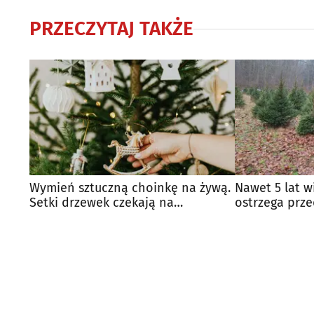
PRZECZYTAJ TAKŻE
Wymień sztuczną choinkę na żywą.
Nawet 5 lat wi
Setki drzewek czekają na
ostrzega prze
mieszkańców miasta
choinek