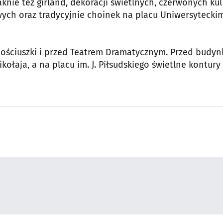
knie też girland, dekoracji świetlnych, czerwonych kul 
ych oraz tradycyjnie choinek na placu Uniwersyteckim
Kościuszki i przed Teatrem Dramatycznym. Przed budy
kołaja, a na placu im. J. Piłsudskiego świetlne kontury