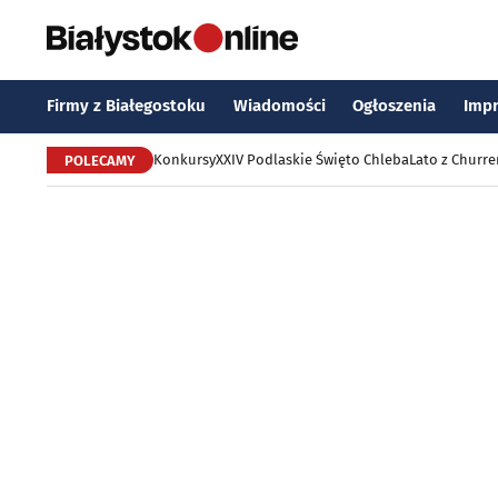
Firmy z Białegostoku
Wiadomości
Ogłoszenia
Imp
Konkursy
XXIV Podlaskie Święto Chleba
Lato z Churr
POLECAMY