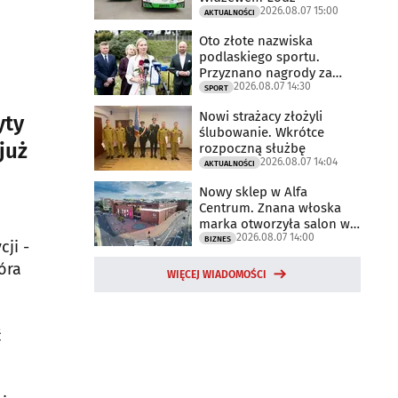
2026.08.07 15:00
AKTUALNOŚCI
Oto złote nazwiska
podlaskiego sportu.
Przyznano nagrody za
2026.08.07 14:30
2025 rok
SPORT
Nowi strażacy złożyli
yty
ślubowanie. Wkrótce
już
rozpoczną służbę
2026.08.07 14:04
AKTUALNOŚCI
Nowy sklep w Alfa
Centrum. Znana włoska
marka otworzyła salon w
2026.08.07 14:00
Białymstoku
BIZNES
ji -
óra
WIĘCEJ WIADOMOŚCI
ć