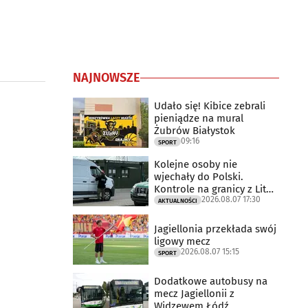
NAJNOWSZE
Udało się! Kibice zebrali
pieniądze na mural
Żubrów Białystok
09:16
SPORT
Kolejne osoby nie
wjechały do Polski.
Kontrole na granicy z Litwą
2026.08.07 17:30
trwają
AKTUALNOŚCI
Jagiellonia przekłada swój
ligowy mecz
2026.08.07 15:15
SPORT
Dodatkowe autobusy na
mecz Jagiellonii z
Widzewem Łódź