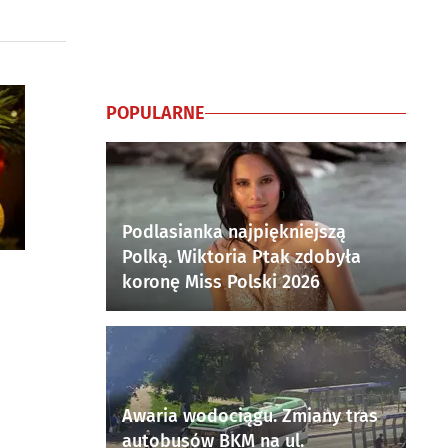
POPULARNE
Podlasianka najpiękniejszą
Polką. Wiktoria Ptak zdobyła
koronę Miss Polski 2026
Awaria wodociągu. Zmiany tras
autobusów BKM na ul.