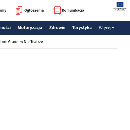
irmy
Ogłoszenia
Komunikacja
mości
Motoryzacja
Zdrowie
Turystyka
Więcej
tnie Granie w Nie Teatrze