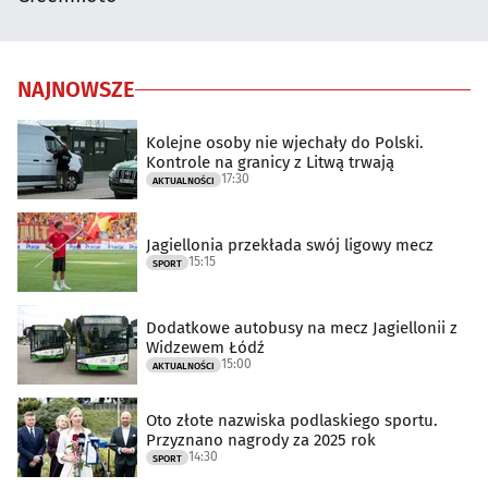
NAJNOWSZE
Kolejne osoby nie wjechały do Polski.
Kontrole na granicy z Litwą trwają
17:30
AKTUALNOŚCI
Jagiellonia przekłada swój ligowy mecz
15:15
SPORT
Dodatkowe autobusy na mecz Jagiellonii z
Widzewem Łódź
15:00
AKTUALNOŚCI
Oto złote nazwiska podlaskiego sportu.
Przyznano nagrody za 2025 rok
14:30
SPORT