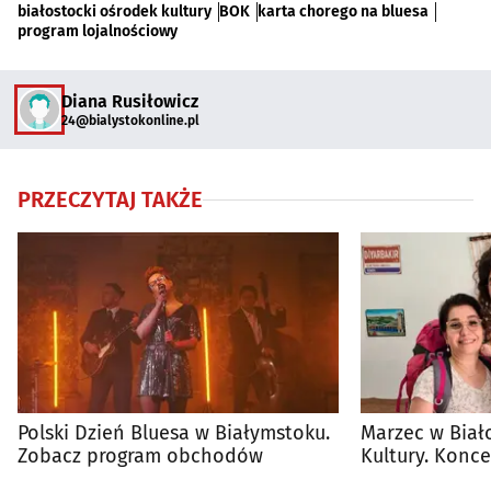
białostocki ośrodek kultury
BOK
karta chorego na bluesa
program lojalnościowy
Diana Rusiłowicz
24@bialystokonline.pl
PRZECZYTAJ TAKŻE
Polski Dzień Bluesa w Białymstoku.
Marzec w Biał
Zobacz program obchodów
Kultury. Konce
spotkania i w