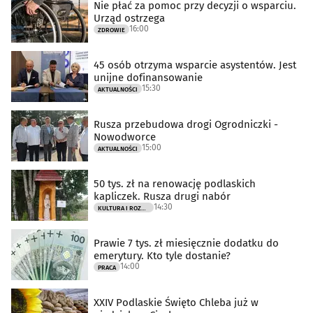
Nie płać za pomoc przy decyzji o wsparciu.
Urząd ostrzega
16:00
ZDROWIE
45 osób otrzyma wsparcie asystentów. Jest
unijne dofinansowanie
15:30
AKTUALNOŚCI
Rusza przebudowa drogi Ogrodniczki -
Nowodworce
15:00
AKTUALNOŚCI
50 tys. zł na renowację podlaskich
kapliczek. Rusza drugi nabór
14:30
KULTURA I ROZRYWKA
Prawie 7 tys. zł miesięcznie dodatku do
emerytury. Kto tyle dostanie?
14:00
PRACA
XXIV Podlaskie Święto Chleba już w