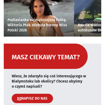
Podlasianka najpiękniejszą Polką.
Wiktoria Ptak zdobyła koronę Miss
Awaria wodocią
Polski 2026
autobusów BKM 
MASZ CIEKAWY TEMAT?
Wiesz, że zdarzyło się coś interesującego w
Białymstoku lub okolicy? Chcesz abyśmy
o czymś napisali?
NAPISZ DO NAS