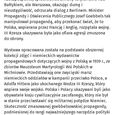
Bałtykiem, ale Warszawa, okazując dumę i
nieustępliwość, odrzucała dialog z Berlinem. Minister
Propagandy i Oświecenia Publicznego Josef Goebbels tak
manipulował propagandą, aby przekonać świat, że to
Polska, wspierana przez Francję i Anglię, rozpętała wojnę.
III Rzesza ukazywana była jako ofiara agresji zmuszona
do obrony.
Wystawa opracowana została na podstawie obszernej
kolekcji zdjęć i niemieckich wydawnictw
propagandowych dotyczących wojny z Polską w 1939 r., ze
zbiorów Mauzoleum Martyrologii Wsi Polskich w
Michniowie. Przedstawiają one zwycięski marsz
niemieckich oddziałów w kampanii przeciwko Polsce, a
Adolfa Hitlera jako ukochanego Wodza III Rzeszy, który
wspiera swoje wojsko. Polska i Polacy ukazywani byli jako
obywatele kraju cywilizacyjnie zacofanego, który nie był
w stanie przeciwstawić się militarnej potędze Niemiec.
Skuteczność zmasowanej goebbelsowskiej propagandy,
podniesionej do rangi najważniejszego narzędzia polityki