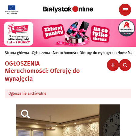
Strona główna
Ogłoszenia
Nieruchomości: Oferuję do wynajęcia
Nowe Miast
OGŁOSZENIA
Nieruchomości: Oferuję do
wynajęcia
Ogłoszenie archiwalne