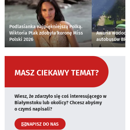
Podlasianka najpiękniejszą Polką.
Wiktoria Ptak zdobyła koronę Miss
Awaria wodocią
Polski 2026
autobusów BKM 
MASZ CIEKAWY TEMAT?
Wiesz, że zdarzyło się coś interesującego w
Białymstoku lub okolicy? Chcesz abyśmy
o czymś napisali?
NAPISZ DO NAS