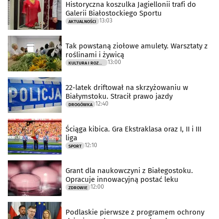
Historyczna koszulka Jagiellonii trafi do
Galerii Białostockiego Sportu
13:03
AKTUALNOŚCI
Tak powstaną ziołowe amulety. Warsztaty z
roślinami i żywicą
13:00
KULTURA I ROZRYWKA
22-latek driftował na skrzyżowaniu w
Białymstoku. Stracił prawo jazdy
12:40
DROGÓWKA
Ściąga kibica. Gra Ekstraklasa oraz I, II i III
liga
12:10
SPORT
Grant dla naukowczyni z Białegostoku.
Opracuje innowacyjną postać leku
12:00
ZDROWIE
Podlaskie pierwsze z programem ochrony