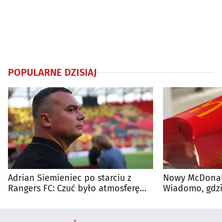
POPULARNE DZISIAJ
Adrian Siemieniec po starciu z
Nowy McDonald
Rangers FC: Czuć było atmosferę
Wiadomo, gdzi
dużego meczu
otwarty