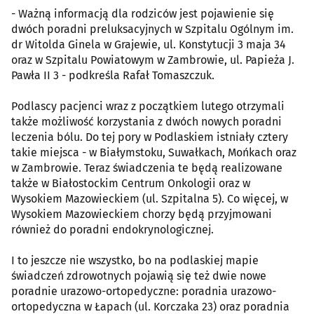
- Ważną informacją dla rodziców jest pojawienie się
dwóch poradni preluksacyjnych w Szpitalu Ogólnym im.
dr Witolda Ginela w Grajewie, ul. Konstytucji 3 maja 34
oraz w Szpitalu Powiatowym w Zambrowie, ul. Papieża J.
Pawła II 3 - podkreśla Rafał Tomaszczuk.
Podlascy pacjenci wraz z początkiem lutego otrzymali
także możliwość korzystania z dwóch nowych poradni
leczenia bólu. Do tej pory w Podlaskiem istniały cztery
takie miejsca - w Białymstoku, Suwałkach, Mońkach oraz
w Zambrowie. Teraz świadczenia te będą realizowane
także w Białostockim Centrum Onkologii oraz w
Wysokiem Mazowieckiem (ul. Szpitalna 5). Co więcej, w
Wysokiem Mazowieckiem chorzy będą przyjmowani
również do poradni endokrynologicznej.
I to jeszcze nie wszystko, bo na podlaskiej mapie
świadczeń zdrowotnych pojawią się też dwie nowe
poradnie urazowo-ortopedyczne: poradnia urazowo-
ortopedyczna w Łapach (ul. Korczaka 23) oraz poradnia