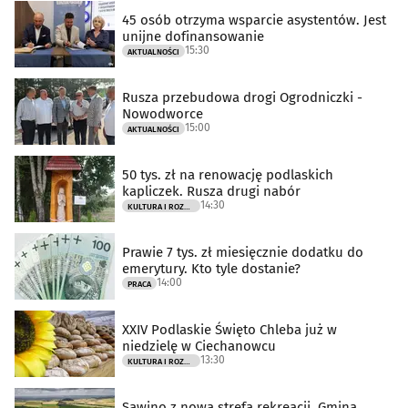
45 osób otrzyma wsparcie asystentów. Jest
unijne dofinansowanie
15:30
AKTUALNOŚCI
Rusza przebudowa drogi Ogrodniczki -
Nowodworce
15:00
AKTUALNOŚCI
50 tys. zł na renowację podlaskich
kapliczek. Rusza drugi nabór
14:30
KULTURA I ROZRYWKA
Prawie 7 tys. zł miesięcznie dodatku do
emerytury. Kto tyle dostanie?
14:00
PRACA
XXIV Podlaskie Święto Chleba już w
niedzielę w Ciechanowcu
13:30
KULTURA I ROZRYWKA
Sawino z nową strefą rekreacji. Gmina