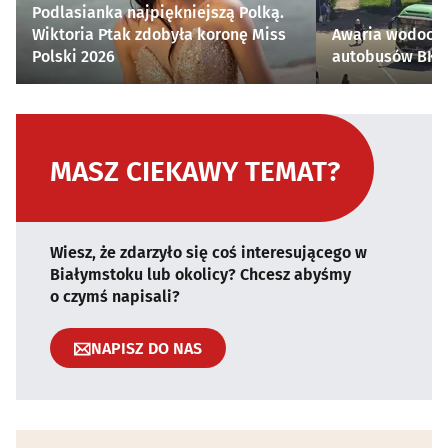
Podlasianka najpiękniejszą Polką.
Wiktoria Ptak zdobyła koronę Miss
Awaria wodocią
Polski 2026
autobusów BKM 
MASZ CIEKAWY TEMAT?
Wiesz, że zdarzyło się coś interesującego w
Białymstoku lub okolicy? Chcesz abyśmy
o czymś napisali?
NAPISZ DO NAS