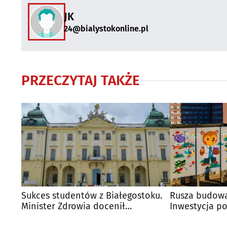
JK
24@bialystokonline.pl
PRZECZYTAJ TAKŻE
Sukces studentów z Białegostoku.
Rusza budowa
Minister Zdrowia docenił
Inwestycja po
przyszłych lekarzy