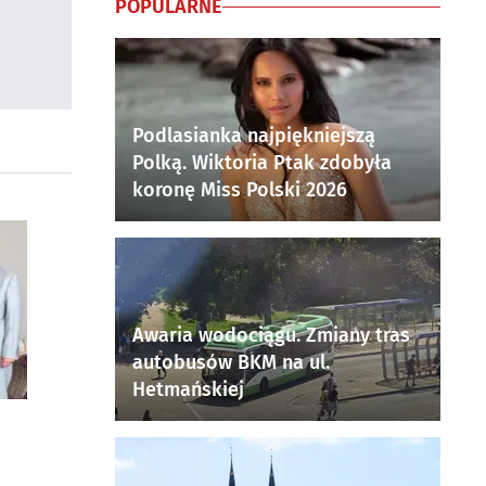
POPULARNE
Podlasianka najpiękniejszą
Polką. Wiktoria Ptak zdobyła
koronę Miss Polski 2026
Awaria wodociągu. Zmiany tras
autobusów BKM na ul.
Hetmańskiej