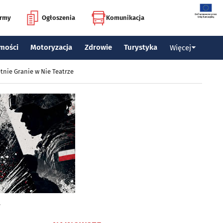
irmy
Ogłoszenia
Komunikacja
mości
Motoryzacja
Zdrowie
Turystyka
Więcej
tnie Granie w Nie Teatrze
?