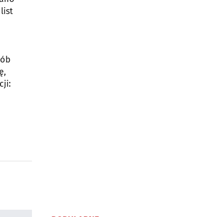
list
sób
ę,
ji: