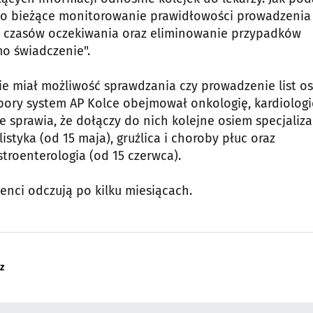
to bieżące monitorowanie prawidłowości prowadzenia 
z czasów oczekiwania oraz eliminowanie przypadków
o świadczenie".
e miał możliwość sprawdzania czy prowadzenie list o
 pory system AP Kolce obejmował onkologię, kardiologi
sprawia, że dołączy do nich kolejne osiem specjalizac
listyka (od 15 maja), gruźlica i choroby płuc oraz
stroenterologia (od 15 czerwca).
jenci odczują po kilku miesiącach.
z