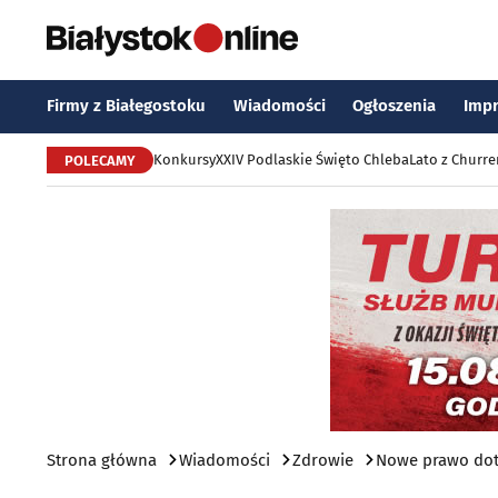
Firmy z Białegostoku
Wiadomości
Ogłoszenia
Imp
Konkursy
XXIV Podlaskie Święto Chleba
Lato z Churr
POLECAMY
Strona główna
Wiadomości
Zdrowie
Nowe prawo doty