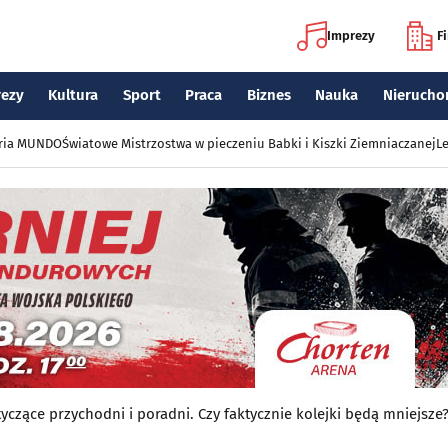
Imprezy
F
rezy
Kultura
Sport
Praca
Biznes
Nauka
Nierucho
eria MUNDO
Światowe Mistrzostwa w pieczeniu Babki i Kiszki Ziemniaczanej
Le
czące przychodni i poradni. Czy faktycznie kolejki będą mniejsze