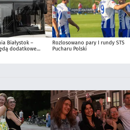
nia Białystok –
Rozlosowano pary I rundy STS
Będą dodatkowe
Pucharu Polski
 kibiców