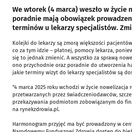
We wtorek (4 marca) weszło w życie 
poradnie mają obowiązek prowadze
terminów u lekarzy specjalistów. Zmi
Kolejki do lekarzy są zmorą większości pacjentów.
co za tym idzie – płatnej, pomocy lekarza, poni
się to jednak zmienić. A wszystko za sprawą now
ono przychodnie oraz poradnie do utworzenia ha
jakie terminy wizyt do lekarzy specjalistów są do
"4 marca 2025 roku wchodzi w życie nowelizacja 
przetwarzanych przez świadczeniodawców, szczeg
przekazywania podmiotom zobowiązanym do fina
na rynekzdrowia.pl.
Harmonogram przyjęć ma być prowadzony w centra
Narodowemu Funduszowi Zdrowia dostęp do bieżą