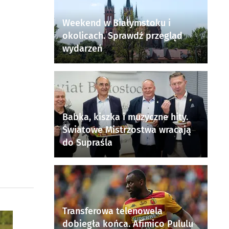
Weekend w Białymstoku i
okolicach. Sprawdź przegląd
wydarzeń
Babka, kiszka i muzyczne hity.
Światowe Mistrzostwa wracają
do Supraśla
Transferowa telenowela
dobiegła końca. Afimico Pululu