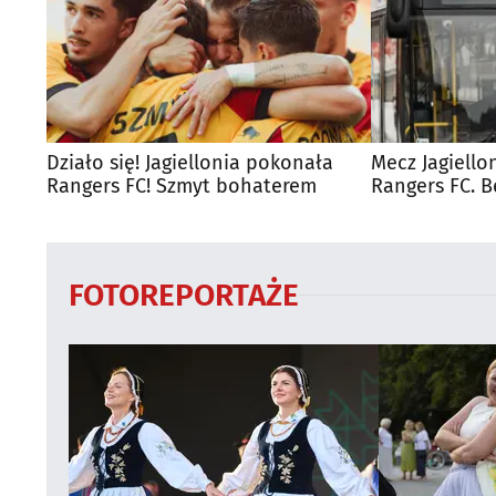
Działo się! Jagiellonia pokonała
Mecz Jagiello
Rangers FC! Szmyt bohaterem
Rangers FC. 
autobusy dla
FOTOREPORTAŻE