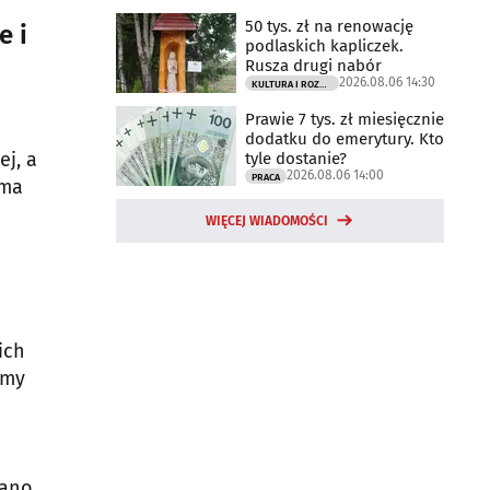
50 tys. zł na renowację
e i
podlaskich kapliczek.
Rusza drugi nabór
2026.08.06 14:30
KULTURA I ROZRYWKA
Prawie 7 tys. zł miesięcznie
dodatku do emerytury. Kto
ej, a
tyle dostanie?
2026.08.06 14:00
PRACA
 ma
WIĘCEJ WIADOMOŚCI
ich
amy
dano