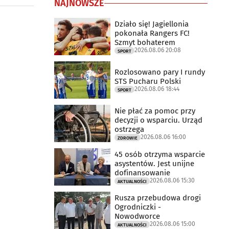
NAJNOWSZE
Działo się! Jagiellonia
pokonała Rangers FC!
Szmyt bohaterem
2026.08.06 20:08
SPORT
Rozlosowano pary I rundy
STS Pucharu Polski
2026.08.06 18:44
SPORT
Nie płać za pomoc przy
decyzji o wsparciu. Urząd
ostrzega
2026.08.06 16:00
ZDROWIE
45 osób otrzyma wsparcie
asystentów. Jest unijne
dofinansowanie
2026.08.06 15:30
AKTUALNOŚCI
Rusza przebudowa drogi
Ogrodniczki -
Nowodworce
2026.08.06 15:00
AKTUALNOŚCI