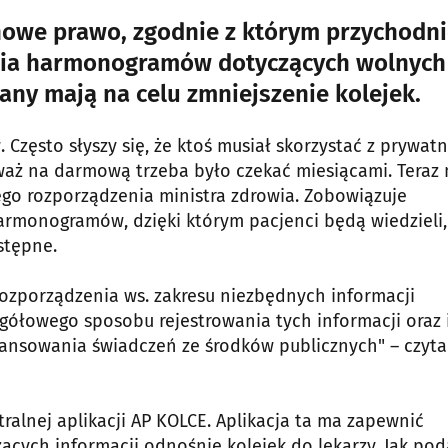
nowe prawo, zgodnie z którym przychodni
nia harmonogramów dotyczących wolnych
any mają na celu zmniejszenie kolejek.
 Często słyszy się, że ktoś musiał skorzystać z prywatn
eważ na darmową trzeba było czekać miesiącami. Teraz
ego rozporządzenia ministra zdrowia. Zobowiązuje
rmonogramów, dzięki którym pacjenci będą wiedzieli,
stępne.
rozporządzenia ws. zakresu niezbędnych informacji
ółowego sposobu rejestrowania tych informacji oraz 
nsowania świadczeń ze środków publicznych" – czyt
lnej aplikacji AP KOLCE. Aplikacja ta ma zapewnić
cych informacji odnośnie kolejek do lekarzy. Jak po