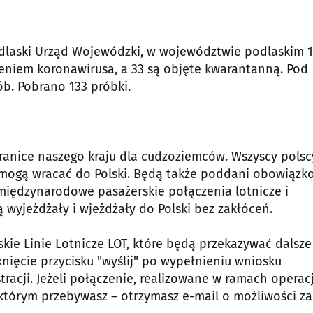
laski Urząd Wojewódzki, w województwie podlaskim 
zeniem koronawirusa, a 33 są objęte kwarantanną. Pod
b. Pobrano 133 próbki.
 granice naszego kraju dla cudzoziemców. Wszyscy polsc
– mogą wracać do Polski. Będą także poddani obowiązk
iędzynarodowe pasażerskie połączenia lotnicze i
ą wyjeżdżały i wjeżdżały do Polski bez zakłóceń.
kie Linie Lotnicze LOT, które będą przekazywać dalsze
nięcie przycisku "wyślij" po wypełnieniu wniosku
racji. Jeżeli połączenie, realizowane w ramach operacj
tórym przebywasz – otrzymasz e-mail o możliwości z