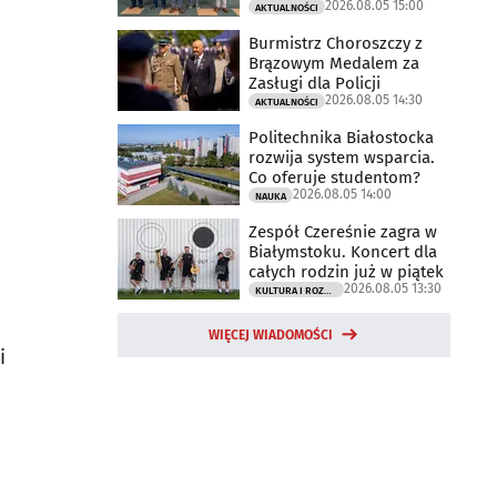
2026.08.05 15:00
AKTUALNOŚCI
Burmistrz Choroszczy z
Brązowym Medalem za
Zasługi dla Policji
2026.08.05 14:30
AKTUALNOŚCI
Politechnika Białostocka
rozwija system wsparcia.
Co oferuje studentom?
2026.08.05 14:00
NAUKA
Zespół Czereśnie zagra w
Białymstoku. Koncert dla
całych rodzin już w piątek
2026.08.05 13:30
KULTURA I ROZRYWKA
WIĘCEJ WIADOMOŚCI
i