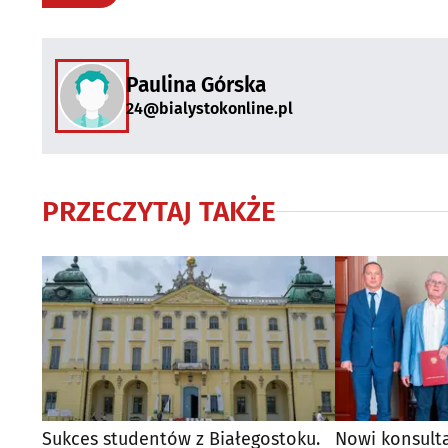
Paulina Górska
24@bialystokonline.pl
PRZECZYTAJ TAKŻE
Sukces studentów z Białegostoku.
Nowi konsult