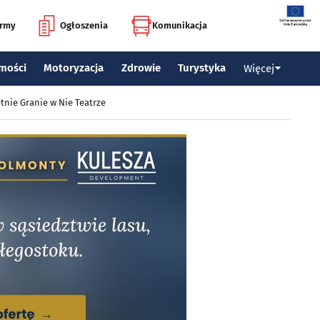
irmy
Ogłoszenia
Komunikacja
mości
Motoryzacja
Zdrowie
Turystyka
Więcej
tnie Granie w Nie Teatrze