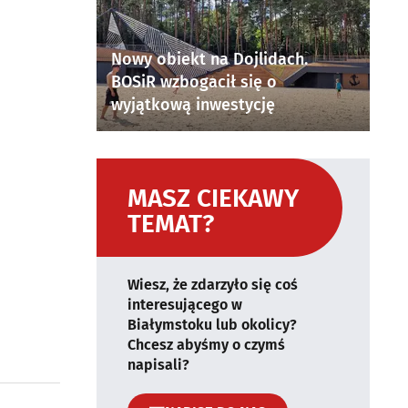
Nowy obiekt na Dojlidach.
BOSiR wzbogacił się o
wyjątkową inwestycję
MASZ CIEKAWY
TEMAT?
Wiesz, że zdarzyło się coś
interesującego w
Białymstoku lub okolicy?
Chcesz abyśmy o czymś
napisali?