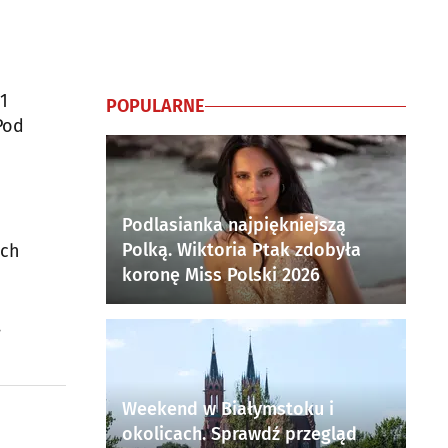
1
POPULARNE
Pod
Podlasianka najpiękniejszą
Polką. Wiktoria Ptak zdobyła
ych
koronę Miss Polski 2026
.
Weekend w Białymstoku i
okolicach. Sprawdź przegląd