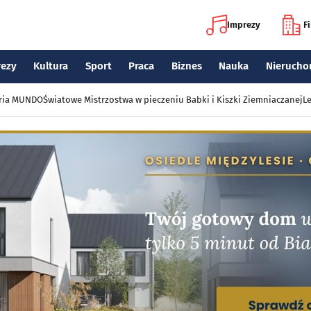
Imprezy
F
rezy
Kultura
Sport
Praca
Biznes
Nauka
Nierucho
eria MUNDO
Światowe Mistrzostwa w pieczeniu Babki i Kiszki Ziemniaczanej
Le