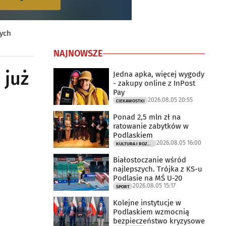
nych
NAJNOWSZE
 już
Jedna apka, więcej wygody
- zakupy online z InPost
Pay
2026.08.05 20:55
CIEKAWOSTKI
Ponad 2,5 mln zł na
ratowanie zabytków w
Podlaskiem
2026.08.05 16:00
KULTURA I ROZRYWKA
Białostoczanie wśród
najlepszych. Trójka z KS-u
Podlasie na MŚ U-20
2026.08.05 15:17
SPORT
Kolejne instytucje w
Podlaskiem wzmocnią
bezpieczeństwo kryzysowe