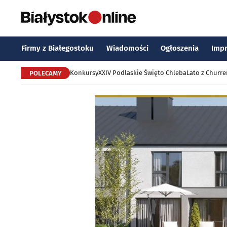
Firmy z Białegostoku
Wiadomości
Ogłoszenia
Imp
Konkursy
XXIV Podlaskie Święto Chleba
Lato z Churr
POLECAMY