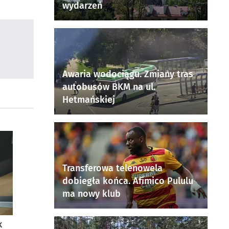
wydarzeń
Awaria wodociągu. Zmiany tras
autobusów BKM na ul.
Hetmańskiej
Transferowa telenowela
dobiegła końca. Afimico Pululu
ma nowy klub
k