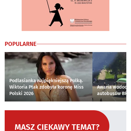
POPULARNE
Podlasianka najpiękniejszą Polką.
Wiktoria Ptak zdobyła koronę Miss
Awaria wodocią
Polski 2026
autobusów BKM 
MASZ CIEKAWY TEMAT?