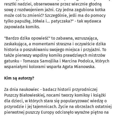
resztki nadziei, obserwowane przez wiecznie głodną
sowę z rozdwojeniem jaźni. Czy jedna zagubiona kotka
może coś tu zmienić? Szczególnie, jeśli ma do pomocy
tylko papużkę, żółwia i... patyczaka?" - tak wydawca
zapowiada komiks.
"Bardzo dzika opowieść" to zabawna, wzruszająca,
zaskakująca, a momentami straszna i oczywiście dzika
historia o poszukiwaniu swojego miejsca i przyjaźni. To
także pierwszy wspólny komiks prawdziwych mistrzów
gatunku - Tomasza Samojlika i Marcina Podolca, których
wspaniałymi kolorami wsparła Agata Mianowska.
Kim są autorzy?
Za dnia naukowiec - badacz historii przyrodniczej
Puszczy Białowieskiej, nocami tworzy komiksy i książki
dla dzieci, w których stara się popularyzować wiedzę o
przyrodzie i jej tajemnicach. Życie na obrzeżach ostatniej
pierwotnej puszczy Europy odcisnęło wyraźne piętno na