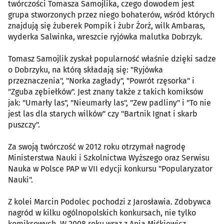
twórczości Tomasza Samojlika, czego dowodem jest
grupa stworzonych przez niego bohaterów, wśród których
znajdują się żuberek Pompik i żubr Żorż, wilk Ambaras,
wyderka Salwinka, wreszcie ryjówka malutka Dobrzyk.
Tomasz Samojlik zyskał popularność właśnie dzięki sadze
o Dobrzyku, na którą składają się: "Ryjówka
przeznaczenia", "Norka zagłady", "Powrót rzęsorka" i
"Zguba zębiełków". Jest znany także z takich komiksów
jak: "Umarły las", "Nieumarły las", "Zew padliny" i "To nie
jest las dla starych wilków" czy "Bartnik Ignat i skarb
puszczy".
Za swoją twórczość w 2012 roku otrzymał nagrodę
Ministerstwa Nauki i Szkolnictwa Wyższego oraz Serwisu
Nauka w Polsce PAP w VII edycji konkursu "Popularyzator
Nauki".
Z kolei Marcin Podolec pochodzi z Jarosławia. Zdobywca
nagród w kilku ogólnopolskich konkursach, nie tylko
komiksowych. W 2008 roku wraz z Anią Miśkiewicz