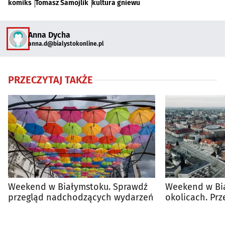
komiks
Tomasz Samojlik
kultura gniewu
Anna Dycha
anna.d@bialystokonline.pl
PRZECZYTAJ TAKŻE
Weekend w Białymstoku. Sprawdź
Weekend w Bia
przegląd nadchodzących wydarzeń
okolicach. Pr