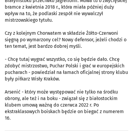
Białymstoku przeciwko Jagiellonii. Mowa tu o zwycięskiej
bramce z kwietnia 2018 r., która miała później duży
wpływ na to, że podlaski zespół nie wywalczył
mistrzowskiego tytułu.
Czy z kolejnym Chorwatem w składzie Żółto-Czerwoni
sięgną po wymarzony cel? Nowy defensor, jeżeli chodzi o
ten temat, jest bardzo dobrej myśli.
- Chcę tutaj wygrać wszystko, co się będzie dało. Chcę
zdobyć mistrzostwo, Puchar Polski i grać w europejskich
pucharach - powiedział na łamach oficjalnej strony klubu
były piłkarz Wisły Kraków.
Arsenić - który może występować nie tylko na środku
obrony, ale też i na boku - związał się z białostockim
klubem umową ważną do czerwca 2022 r. Po
ekstraklasowych boiskach będzie on biegać z numerem
16.