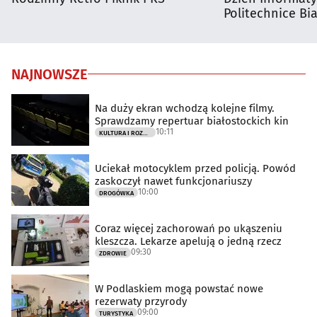
Politechnice Bia
NAJNOWSZE
Na duży ekran wchodzą kolejne filmy.
Sprawdzamy repertuar białostockich kin
10:11
KULTURA I ROZRYWKA
Uciekał motocyklem przed policją. Powód
zaskoczył nawet funkcjonariuszy
10:00
DROGÓWKA
Coraz więcej zachorowań po ukąszeniu
kleszcza. Lekarze apelują o jedną rzecz
09:30
ZDROWIE
W Podlaskiem mogą powstać nowe
rezerwaty przyrody
09:00
TURYSTYKA