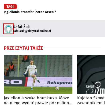
TAGI
Jagiellonia
transfer
Zoran Arsenić
Rafał Żuk
rafal.zuk@bialystokonline.pl
PRZECZYTAJ TAKŻE
Jagiellonia szuka bramkarza. Może
Kajetan Szmy
na niego wydać prawie pół miliona
zawodnikiem Ja