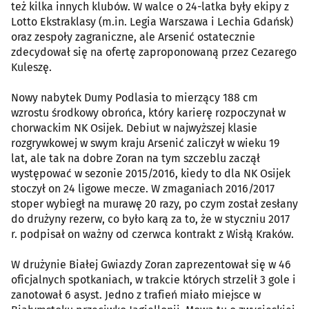
też kilka innych klubów. W walce o 24-latka były ekipy z
Lotto Ekstraklasy (m.in. Legia Warszawa i Lechia Gdańsk)
oraz zespoły zagraniczne, ale Arsenić ostatecznie
zdecydował się na ofertę zaproponowaną przez Cezarego
Kuleszę.
Nowy nabytek Dumy Podlasia to mierzący 188 cm
wzrostu środkowy obrońca, który karierę rozpoczynał w
chorwackim NK Osijek. Debiut w najwyższej klasie
rozgrywkowej w swym kraju Arsenić zaliczył w wieku 19
lat, ale tak na dobre Zoran na tym szczeblu zaczął
występować w sezonie 2015/2016, kiedy to dla NK Osijek
stoczył on 24 ligowe mecze. W zmaganiach 2016/2017
stoper wybiegł na murawę 20 razy, po czym został zesłany
do drużyny rezerw, co było karą za to, że w styczniu 2017
r. podpisał on ważny od czerwca kontrakt z Wisłą Kraków.
W drużynie Białej Gwiazdy Zoran zaprezentował się w 46
oficjalnych spotkaniach, w trakcie których strzelił 3 gole i
zanotował 6 asyst. Jedno z trafień miało miejsce w