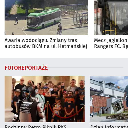
Awaria wodociągu. Zmiany tras
Mecz Jagiellon
autobusów BKM na ul. Hetmańskiej
Rangers FC. 
autobusy dla 
FOTOREPORTAŻE
Rodzinny Retro Piknik PKS
Dzień Informat