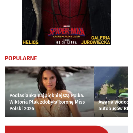
POPULARNE
Podlasianka najpiękniejszą Polką.
Wiktoria Ptak zdobyła koronę Miss
Awaria wodocią
Polski 2026
autobusów BKM 