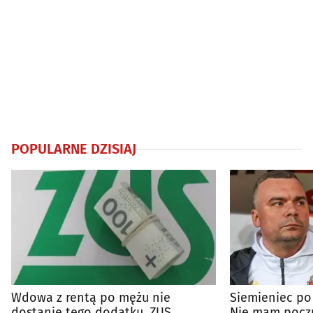
POPULARNE DZISIAJ
Wdowa z rentą po mężu nie
Siemieniec po
dostanie tego dodatku. ZUS
Nie mam poczu