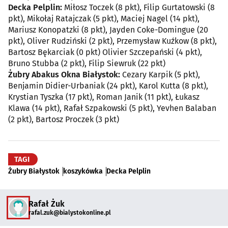
Decka Pelplin:
Miłosz Toczek (8 pkt), Filip Gurtatowski (8
pkt), Mikołaj Ratajczak (5 pkt), Maciej Nagel (14 pkt),
Mariusz Konopatzki (8 pkt), Jayden Coke-Domingue (20
pkt), Oliver Rudziński (2 pkt), Przemysław Kuźkow (8 pkt),
Bartosz Bękarciak (0 pkt) Olivier Szczepański (4 pkt),
Bruno Stubba (2 pkt), Filip Siewruk (22 pkt)
Żubry Abakus Okna Białystok:
Cezary Karpik (5 pkt),
Benjamin Didier-Urbaniak (24 pkt), Karol Kutta (8 pkt),
Krystian Tyszka (17 pkt), Roman Janik (11 pkt), Łukasz
Klawa (14 pkt), Rafał Szpakowski (5 pkt), Yevhen Balaban
(2 pkt), Bartosz Proczek (3 pkt)
TAGI
Żubry Białystok
koszykówka
Decka Pelplin
Rafał Żuk
rafal.zuk@bialystokonline.pl