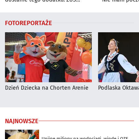
wyjaśnia zasady
na porażkę
FOTOREPORTAŻE
Dzień Dziecka na Chorten Arenie
Podlaska Oktaw
NAJNOWSZE
Unijne miliony na wodociągi, windę i OZE