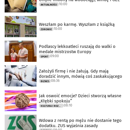
10:00
AKTUALNOŚCI
Weszłam po karmę. Wyszłam z książką
10:00
ZDROWIE
Podlascy lekkoatleci ruszają do walki o
medale mistrzostw Europy
09:00
SPORT
Założyli firmę i nie żałują. Gdy mają
doradzić innym, mówią coś zaskakującego
08:36
BIZNES
Jak oswoić emocje? Dzieci stworzą własne
„Kłębki spokoju”
08:10
KULTURA I ROZRYWKA
Wdowa z rentą po mężu nie dostanie tego
dodatku. ZUS wyjaśnia zasady