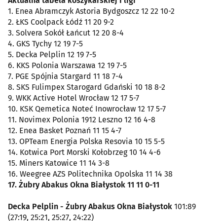
Aktualna tabela koszykarskiej I ligi
1. Enea Abramczyk Astoria Bydgoszcz 12 22 10-2
2. ŁKS Coolpack Łódź 11 20 9-2
3. Solvera Sokół Łańcut 12 20 8-4
4. GKS Tychy 12 19 7-5
5. Decka Pelplin 12 19 7-5
6. KKS Polonia Warszawa 12 19 7-5
7. PGE Spójnia Stargard 11 18 7-4
8. SKS Fulimpex Starogard Gdański 10 18 8-2
9. WKK Active Hotel Wrocław 12 17 5-7
10. KSK Qemetica Noteć Inowrocław 12 17 5-7
11. Novimex Polonia 1912 Leszno 12 16 4-8
12. Enea Basket Poznań 11 15 4-7
13. OPTeam Energia Polska Resovia 10 15 5-5
14. Kotwica Port Morski Kołobrzeg 10 14 4-6
15. Miners Katowice 11 14 3-8
16. Weegree AZS Politechnika Opolska 11 14 38
17. Żubry Abakus Okna Białystok 11 11 0-11
Decka Pelplin - Żubry Abakus Okna Białystok
101:89
(27:19, 25:21, 25:27, 24:22)