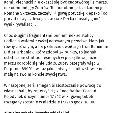
Kamil Piechucki nie okazał się być cudotwórcą i z marszu
nie odmienił gry Żubrów. Te, podobnie jak za kadencji
Romana Skrzecza, zaczęły I-ligową potyczkę kiepsko i od
początku wyjazdowego starcia z Decką musiały gonić
wynik rywalizacji.
Choć długimi fragmentami beniaminek ze stolicy
Podlasia walczył z wyżej notowanym przeciwnikiem jak
równy z równym, a na parkiecie dwoił się i troił Benjamin
Didier-Urbaniak, który zdobył 24 punkty, to jednak
ostatecznie strat poniesionych w początkowej fazie
meczu odrobić się nie udało. Żubry przegrały więc w
Pelplinie 89:101 i wciąż jako jedyny zespół w stawce nie
mają na swoim koncie zwycięstwa.
W następnej serii zmagań białostoczanie powrócą do
własnej hali, by zmierzyć się z Eneą Basket Poznań.
Pojedynek drużyn numer 17 i 12 w I-ligowej tabeli
rozegrany zostanie w niedzielę (7.12) o godz. 18.00.