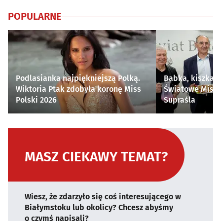
POPULARNE
Podlasianka najpiękniejszą Polką.
Babka, kiszka i
Wiktoria Ptak zdobyła koronę Miss
Światowe Mistr
Polski 2026
Supraśla
MASZ CIEKAWY TEMAT?
Wiesz, że zdarzyło się coś interesującego w
Białymstoku lub okolicy? Chcesz abyśmy
o czymś napisali?