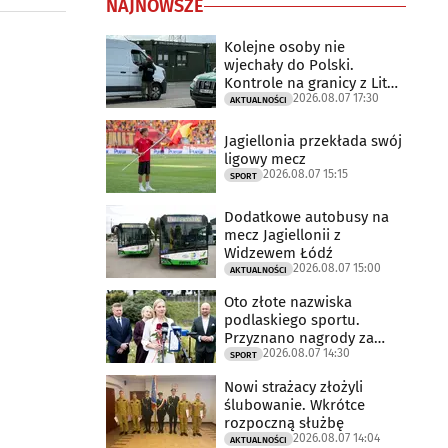
NAJNOWSZE
Kolejne osoby nie
wjechały do Polski.
Kontrole na granicy z Litwą
2026.08.07 17:30
trwają
AKTUALNOŚCI
Jagiellonia przekłada swój
ligowy mecz
2026.08.07 15:15
SPORT
Dodatkowe autobusy na
mecz Jagiellonii z
Widzewem Łódź
2026.08.07 15:00
AKTUALNOŚCI
Oto złote nazwiska
podlaskiego sportu.
Przyznano nagrody za
2026.08.07 14:30
2025 rok
SPORT
Nowi strażacy złożyli
ślubowanie. Wkrótce
rozpoczną służbę
2026.08.07 14:04
AKTUALNOŚCI