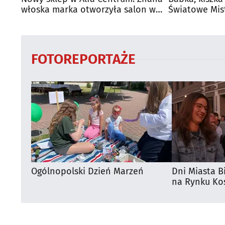
włoska marka otworzyła salon w
Światowe Mis
Białymstoku
Supraśla
FOTOREPORTAŻE
Ogólnopolski Dzień Marzeń
Dni Miasta B
na Rynku Koś