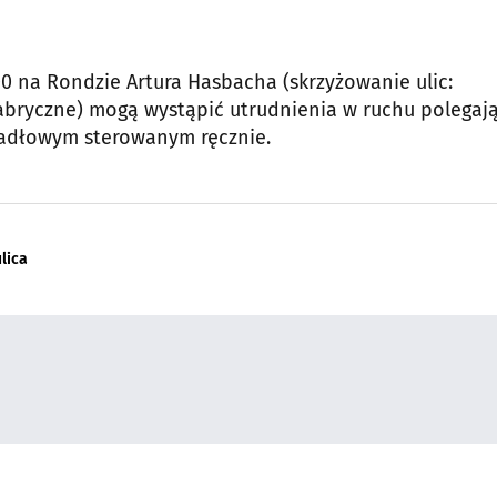
00 na Rondzie Artura Hasbacha (skrzyżowanie ulic:
 Fabryczne) mogą wystąpić utrudnienia w ruchu polegaj
hadłowym sterowanym ręcznie.
ulica