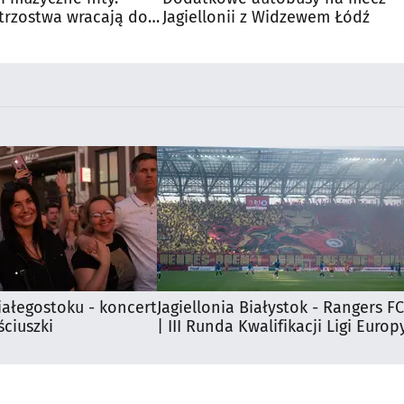
trzostwa wracają do
Jagiellonii z Widzewem Łódź
iałegostoku - koncert
Jagiellonia Białystok - Rangers FC
ciuszki
| III Runda Kwalifikacji Ligi Europ