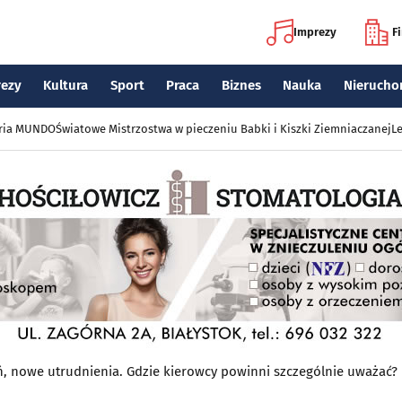
Imprezy
F
rezy
Kultura
Sport
Praca
Biznes
Nauka
Nierucho
eria MUNDO
Światowe Mistrzostwa w pieczeniu Babki i Kiszki Ziemniaczanej
Le
, nowe utrudnienia. Gdzie kierowcy powinni szczególnie uważać?