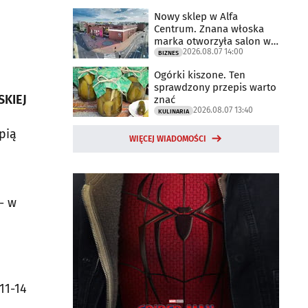
Nowy sklep w Alfa
Centrum. Znana włoska
marka otworzyła salon w
2026.08.07 14:00
Białymstoku
BIZNES
Ogórki kiszone. Ten
sprawdzony przepis warto
SKIEJ
znać
2026.08.07 13:40
KULINARIA
pią
WIĘCEJ WIADOMOŚCI
- w
11-14