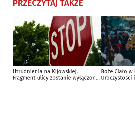
PRZECZYTAJ TAKŻE
Utrudnienia na Kijowskiej.
Boże Ciało w 
Fragment ulicy zostanie wyłączony
Uroczystości 
z ruchu drogowego
komunikacji m