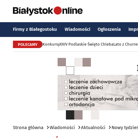
Firmy z Białegostoku
Wiadomości
Ogłoszenia
Imp
Konkursy
XXIV Podlaskie Święto Chleba
Lato z Churr
POLECAMY
Strona główna
Wiadomości
Aktualności
Nowy tydzień