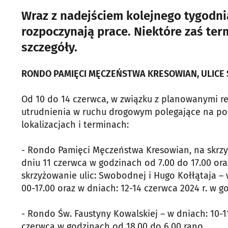
Wraz z nadejściem kolejnego tygodni
rozpoczynają prace. Niektóre zaś te
szczegóły.
RONDO PAMIĘCI MĘCZEŃSTWA KRESOWIAN, ULICE 
Od 10 do 14 czerwca, w związku z planowanymi re
utrudnienia w ruchu drogowym polegające na po
lokalizacjach i terminach:
- Rondo Pamięci Męczeństwa Kresowian, na skrzyżo
dniu 11 czerwca w godzinach od 7.00 do 17.00 or
skrzyżowanie ulic: Swobodnej i Hugo Kołłątaja – 
00-17.00 oraz w dniach: 12-14 czerwca 2024 r. w go
- Rondo Św. Faustyny Kowalskiej – w dniach: 10-1
czerwca w godzinach od 18.00 do 6.00 rano.