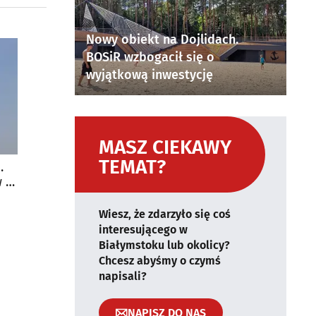
Nowy obiekt na Dojlidach.
BOSiR wzbogacił się o
wyjątkową inwestycję
MASZ CIEKAWY
TEMAT?
.
 i
Wiesz, że zdarzyło się coś
interesującego w
Białymstoku lub okolicy?
Chcesz abyśmy o czymś
napisali?
NAPISZ DO NAS