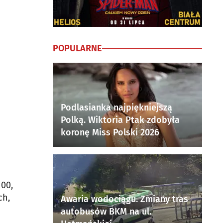
POPULARNE
Podlasianka najpiękniejszą
Polką. Wiktoria Ptak zdobyła
koronę Miss Polski 2026
100,
ch,
Awaria wodociągu. Zmiany tras
autobusów BKM na ul.