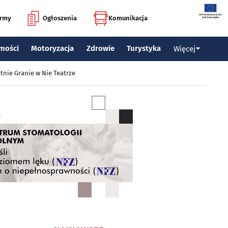
irmy
Ogłoszenia
Komunikacja
mości
Motoryzacja
Zdrowie
Turystyka
Więcej
tnie Granie w Nie Teatrze