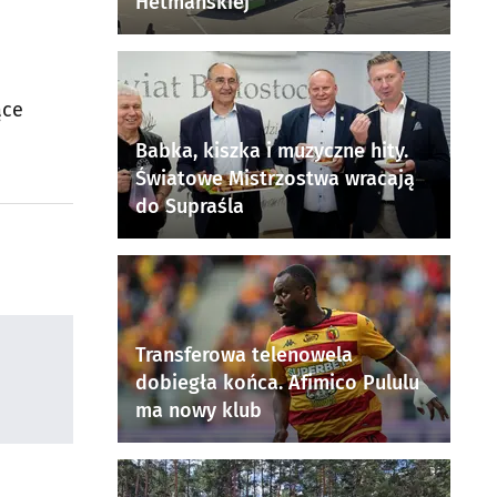
Hetmańskiej
ące
Babka, kiszka i muzyczne hity.
Światowe Mistrzostwa wracają
do Supraśla
Transferowa telenowela
dobiegła końca. Afimico Pululu
ma nowy klub