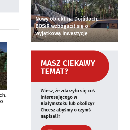
Nowy obiekt na Dojlidach.
BOSiR wzbogacił się o
wyjątkową inwestycję
MASZ CIEKAWY
TEMAT?
Wiesz, że zdarzyło się coś
ch.
interesującego w
io
Białymstoku lub okolicy?
Chcesz abyśmy o czymś
napisali?