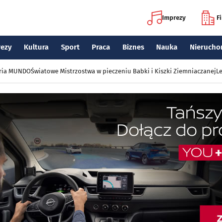
Imprezy
F
rezy
Kultura
Sport
Praca
Biznes
Nauka
Nierucho
eria MUNDO
Światowe Mistrzostwa w pieczeniu Babki i Kiszki Ziemniaczanej
Le