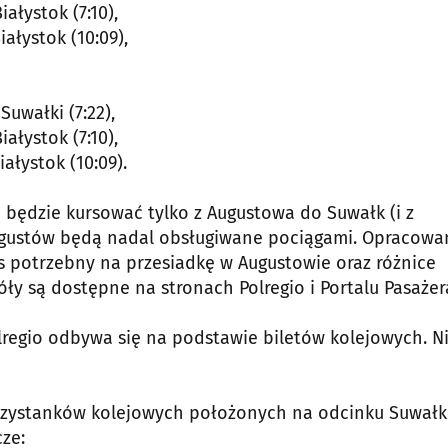
iałystok (7:10),
iałystok (10:09),
Suwałki (7:22),
iałystok (7:10),
iałystok (10:09).
będzie kursować tylko z Augustowa do Suwałk (i z
Augustów będą nadal obsługiwane pociągami. Opracowa
as potrzebny na przesiadkę w Augustowie oraz różnice
óły są dostępne na stronach Polregio i Portalu Pasażer
regio odbywa się na podstawie biletów kolejowych. N
rzystanków kolejowych położonych na odcinku Suwałki
ze: