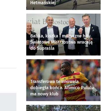
Hetmańskiej
Babka, kiszka i muzyczne hity.
Światowe Mistrzostwa wracają
do Supraśla
Transferowa telenowela
dobiegła końca. Afimico Pululu
ma nowy klub