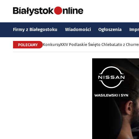
Firmy z Białegostoku
Wiadomości
Ogłoszenia
Imp
Konkursy
XXIV Podlaskie Święto Chleba
Lato z Churr
POLECAMY