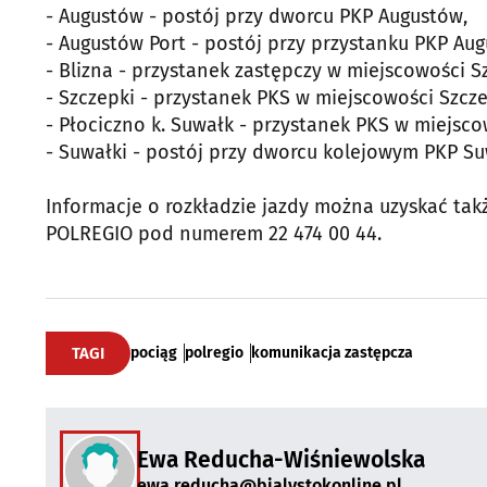
- Augustów - postój przy dworcu PKP Augustów,
- Augustów Port - postój przy przystanku PKP Aug
- Blizna - przystanek zastępczy w miejscowości S
- Szczepki - przystanek PKS w miejscowości Szczep
- Płociczno k. Suwałk - przystanek PKS w miejsco
- Suwałki - postój przy dworcu kolejowym PKP Su
Informacje o rozkładzie jazdy można uzyskać tak
POLREGIO pod numerem 22 474 00 44.
TAGI
pociąg
polregio
komunikacja zastępcza
Ewa Reducha-Wiśniewolska
ewa.reducha@bialystokonline.pl