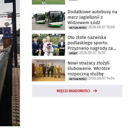
Dodatkowe autobusy na
mecz Jagiellonii z
Widzewem Łódź
2026.08.07 15:00
AKTUALNOŚCI
Oto złote nazwiska
podlaskiego sportu.
Przyznano nagrody za
2026.08.07 14:30
2025 rok
SPORT
Nowi strażacy złożyli
ślubowanie. Wkrótce
rozpoczną służbę
2026.08.07 14:04
AKTUALNOŚCI
WIĘCEJ WIADOMOŚCI