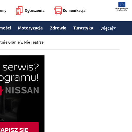
irmy
Ogłoszenia
Komunikacja
mości
Motoryzacja
Zdrowie
Turystyka
Więcej
tnie Granie w Nie Teatrze