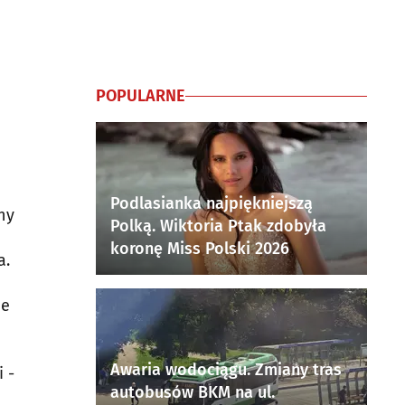
POPULARNE
Podlasianka najpiękniejszą
ny
Polką. Wiktoria Ptak zdobyła
koronę Miss Polski 2026
a.
ie
Awaria wodociągu. Zmiany tras
 -
autobusów BKM na ul.