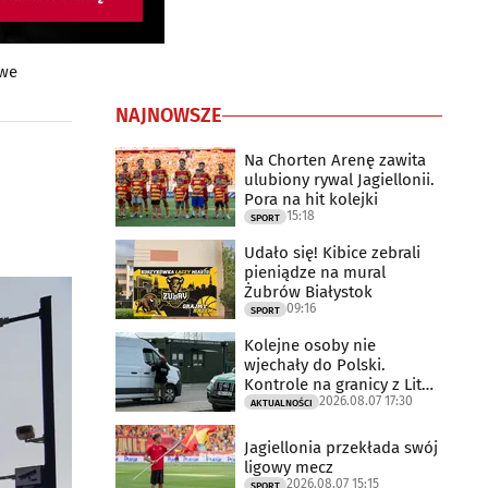
owe
NAJNOWSZE
Na Chorten Arenę zawita
ulubiony rywal Jagiellonii.
Pora na hit kolejki
15:18
SPORT
Udało się! Kibice zebrali
pieniądze na mural
Żubrów Białystok
09:16
SPORT
Kolejne osoby nie
wjechały do Polski.
Kontrole na granicy z Litwą
2026.08.07 17:30
trwają
AKTUALNOŚCI
Jagiellonia przekłada swój
ligowy mecz
2026.08.07 15:15
SPORT