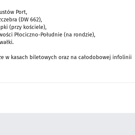
ustów Port,
zczebra (DW 662),
ki (przy kościele),
wości Płociczno-Południe (na rondzie),
wałki.
że w kasach biletowych oraz na całodobowej infolinii