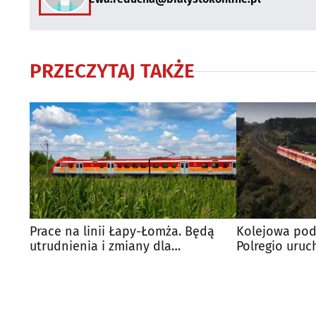
PRZECZYTAJ TAKŻE
Prace na linii Łapy-Łomża. Będą
Kolejowa podr
utrudnienia i zmiany dla
Polregio uruc
podróżnych
pociągi