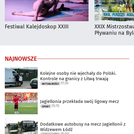
Festiwal Kalejdoskop XXIII
XXIX Mistrzostw
Pływaniu na By
NAJNOWSZE
Kolejne osoby nie wjechały do Polski.
Kontrole na granicy z Litwą trwają
17:30
AKTUALNOŚCI
Jagiellonia przekłada swój ligowy mecz
15:15
SPORT
Dodatkowe autobusy na mecz Jagiellonii z
Widzewem Łódź
15:00