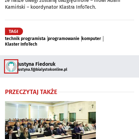
że nasze uwagi zostaną uwzględnione – mówi Adam
Kamiński – koordynator Klastra InfoTech.
TAGI
technik programista
programowanie
komputer
Klaster InfoTech
Justyna Fiedoruk
justyna.f@bialystokonline.pl
PRZECZYTAJ TAKŻE