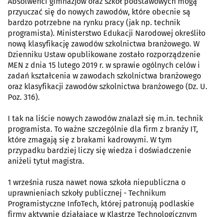
Absolwenci gimnazjów oraz szkół podstawowych mogą
przyuczać się do nowych zawodów, które obecnie są
bardzo potrzebne na rynku pracy (jak np. technik
programista). Ministerstwo Edukacji Narodowej określiło
nową klasyfikację zawodów szkolnictwa branżowego. W
Dzienniku Ustaw opublikowane zostało rozporządzenie
MEN z dnia 15 lutego 2019 r. w sprawie ogólnych celów i
zadań kształcenia w zawodach szkolnictwa branżowego
oraz klasyfikacji zawodów szkolnictwa branżowego (Dz. U.
Poz. 316).
I tak na liście nowych zawodów znalazł się m.in. technik
programista. To ważne szczególnie dla firm z branży IT,
które zmagają się z brakami kadrowymi. W tym
przypadku bardziej liczy się wiedza i doświadczenie
aniżeli tytuł magistra.
1 września rusza nawet nowa szkoła niepubliczna o
uprawnieniach szkoły publicznej - Technikum
Programistyczne InfoTech, której patronują podlaskie
firmy aktywnie działające w Klastrze Technologicznym