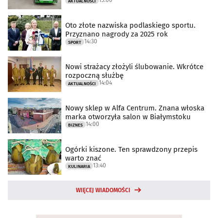
AKTUALNOŚCI
Oto złote nazwiska podlaskiego sportu.
Przyznano nagrody za 2025 rok
14:30
SPORT
Nowi strażacy złożyli ślubowanie. Wkrótce
rozpoczną służbę
14:04
AKTUALNOŚCI
Nowy sklep w Alfa Centrum. Znana włoska
marka otworzyła salon w Białymstoku
14:00
BIZNES
Ogórki kiszone. Ten sprawdzony przepis
warto znać
13:40
KULINARIA
WIĘCEJ WIADOMOŚCI