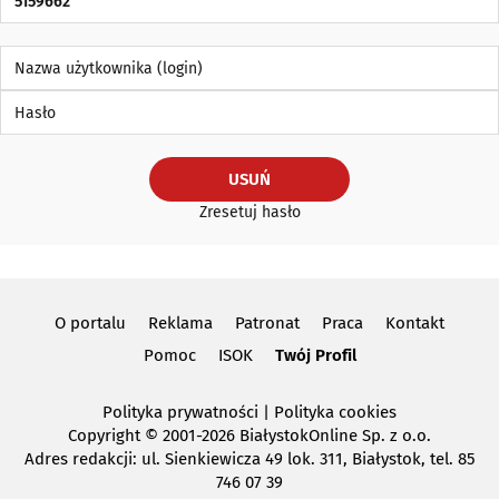
Nazwa użytkownika (login)
Hasło
USUŃ
Zresetuj hasło
O portalu
Reklama
Patronat
Praca
Kontakt
Pomoc
ISOK
Twój Profil
Polityka prywatności
|
Polityka cookies
Copyright
© 2001-2026 BiałystokOnline Sp. z o.o.
Adres redakcji: ul. Sienkiewicza 49 lok. 311, Białystok, tel. 85
746 07 39