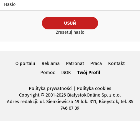
Hasło
USUŃ
Zresetuj hasło
O portalu
Reklama
Patronat
Praca
Kontakt
Pomoc
ISOK
Twój Profil
Polityka prywatności
|
Polityka cookies
Copyright
© 2001-2026 BiałystokOnline Sp. z o.o.
Adres redakcji: ul. Sienkiewicza 49 lok. 311, Białystok, tel. 85
746 07 39