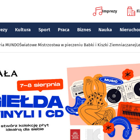
Imprezy
F
rezy
Kultura
Sport
Praca
Biznes
Nauka
Nierucho
eria MUNDO
Światowe Mistrzostwa w pieczeniu Babki i Kiszki Ziemniaczanej
Le