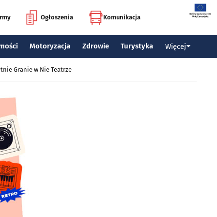
irmy
Ogłoszenia
Komunikacja
mości
Motoryzacja
Zdrowie
Turystyka
Więcej
tnie Granie w Nie Teatrze