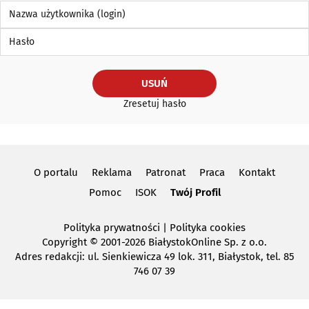
Nazwa użytkownika (login)
Hasło
USUŃ
Zresetuj hasło
O portalu
Reklama
Patronat
Praca
Kontakt
Pomoc
ISOK
Twój Profil
Polityka prywatności
|
Polityka cookies
Copyright
© 2001-2026 BiałystokOnline Sp. z o.o.
Adres redakcji: ul. Sienkiewicza 49 lok. 311, Białystok, tel. 85
746 07 39