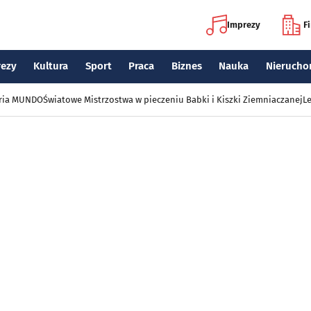
Imprezy
F
rezy
Kultura
Sport
Praca
Biznes
Nauka
Nierucho
eria MUNDO
Światowe Mistrzostwa w pieczeniu Babki i Kiszki Ziemniaczanej
Le