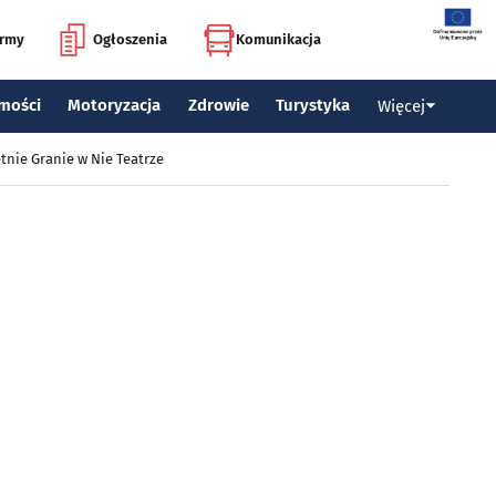
irmy
Ogłoszenia
Komunikacja
mości
Motoryzacja
Zdrowie
Turystyka
Więcej
tnie Granie w Nie Teatrze