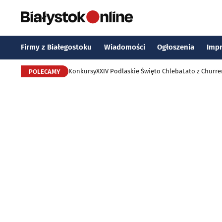
Firmy z Białegostoku
Wiadomości
Ogłoszenia
Imp
Konkursy
XXIV Podlaskie Święto Chleba
Lato z Churr
POLECAMY