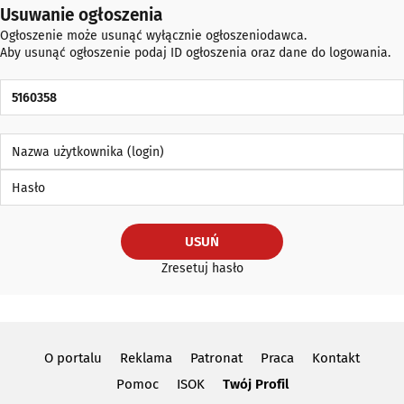
Usuwanie ogłoszenia
Ogłoszenie może usunąć wyłącznie ogłoszeniodawca.
Aby usunąć ogłoszenie podaj ID ogłoszenia oraz dane do logowania.
ID Ogłoszenia
Nazwa użytkownika (login)
Hasło
USUŃ
Zresetuj hasło
O portalu
Reklama
Patronat
Praca
Kontakt
Pomoc
ISOK
Twój Profil