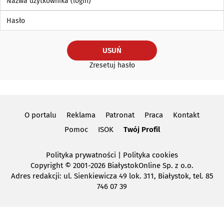
Hasło
USUŃ
Zresetuj hasło
O portalu
Reklama
Patronat
Praca
Kontakt
Pomoc
ISOK
Twój Profil
Polityka prywatności
|
Polityka cookies
Copyright
© 2001-2026 BiałystokOnline Sp. z o.o.
Adres redakcji: ul. Sienkiewicza 49 lok. 311, Białystok, tel. 85
746 07 39