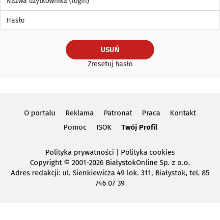
Hasło
USUŃ
Zresetuj hasło
O portalu
Reklama
Patronat
Praca
Kontakt
Pomoc
ISOK
Twój Profil
Polityka prywatności
|
Polityka cookies
Copyright
© 2001-2026 BiałystokOnline Sp. z o.o.
Adres redakcji: ul. Sienkiewicza 49 lok. 311, Białystok, tel. 85
746 07 39